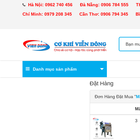
Hà Nội:
0962 740 456
Đà Nẵng:
0906 784 555
Tha
Chí Minh:
0979 208 345
Cần Thơ:
0906 794 345
Bìn
Danh mục sản phẩm
Đặt Hàng
Đơn Hàng Đặt Mua "
M
M
3