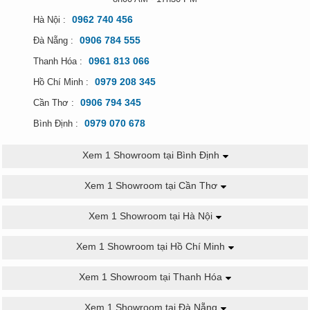
hàng và thi công các
thiết bị nhà bếp công
0962 740 456
Hà Nội :
nghiệp
như
bếp Á công nghiệp
,
bếp hầm
,
bếp
0906 784 555
Đà Nẵng :
xào công nghiệp
,
bếp chiên công nghiệp
,
chậu
rửa công nghiệp
,
xe đẩy thức ăn
,
bàn
0961 813 066
Thanh Hóa :
lạnh
,
bàn lạnh salad
,
bẫy mỡ
,
thùng đá inox
,…
0979 208 345
Hồ Chí Minh :
0906 794 345
Cần Thơ :
0979 070 678
Bình Định :
Xem 1 Showroom tại Bình Định
Xem 1 Showroom tại Cần Thơ
Xem 1 Showroom tại Hà Nội
Xem 1 Showroom tại Hồ Chí Minh
Xem 1 Showroom tại Thanh Hóa
Xem 1 Showroom tại Đà Nẵng