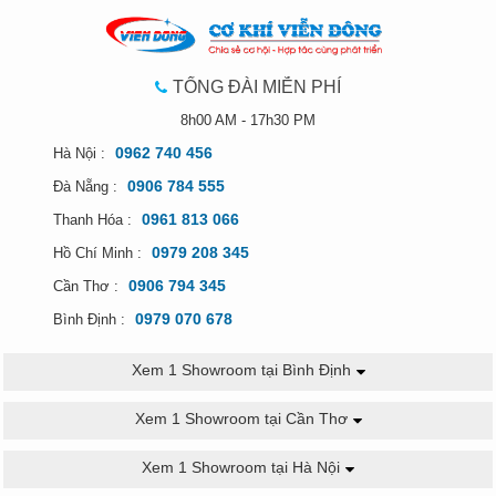
chiên đơn
và gấp đôi với
bếp chiên đôi
cho
bạn thoải mái nấu nướng
Dạng xếp tháo rời tiện dụng vệ sinh
TỔNG ĐÀI MIỄN PHÍ
8h00 AM - 17h30 PM
0962 740 456
Hà Nội :
0906 784 555
Đà Nẵng :
0961 813 066
Thanh Hóa :
0979 208 345
Hồ Chí Minh :
0906 794 345
Cần Thơ :
0979 070 678
Bình Định :
Xem 1 Showroom tại Bình Định
Đối tượng sử dụng bếp chiên
Xem 1 Showroom tại Cần Thơ
nhúng nhỏ
Xem 1 Showroom tại Hà Nội