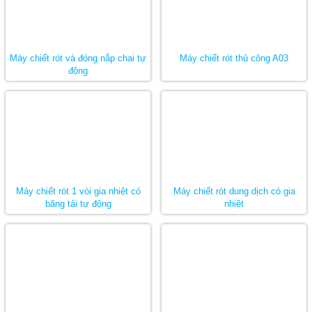
Máy chiết rót và đóng nắp chai tự
Máy chiết rót thủ công A03
động
Máy chiết rót 1 vòi gia nhiệt có
Máy chiết rót dung dịch có gia
băng tải tự động
nhiệt
– Năng suất đa dạng:
Viễn Đông cung cấp ra thị
trường các dòng máy chiết rót định lượng với năng