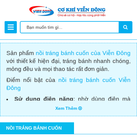
Sản phẩm
nồi tráng bánh cuốn của Viễn Đông
với thiết kế hiện đại, tráng bánh nhanh chóng,
mỏng đều và mọi thao tác rất đơn giản.
Điểm nổi bật của
nồi tráng bánh cuốn Viễn
Đông
Sử dụng điện năng
: nhờ dùng điện mà
người sử dụng không cần vất vả nhóm bếp,
Xem Thêm
không phải hít bụi than có hại cho sức khỏe
Cách nhiệt an toàn
: thành nồi 2 lớp có lớp
NỒI TRÁNG BÁNH CUỐN
cách nhiệt giúp người tráng bánh ngồi bên