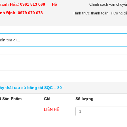
nh Hóa:
0961 813 066
Hồ
Chính sách vận chuyể
h Định:
0979 070 678
Hình thức thanh toán
Hướng dẫ
áy thái rau củ băng tải SQC – 80
"
ã Sản Phẩm
Giá
Số lượng
LIÊN HỆ