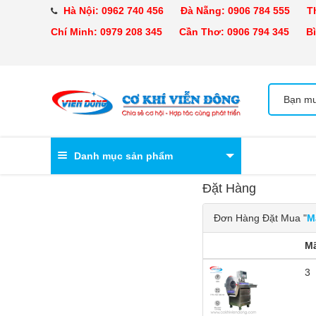
Hà Nội:
0962 740 456
Đà Nẵng:
0906 784 555
Tha
Chí Minh:
0979 208 345
Cần Thơ:
0906 794 345
Bìn
Danh mục sản phẩm
Đặt Hàng
Đơn Hàng Đặt Mua "
M
M
3