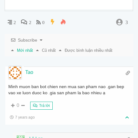
3
2
2
0
Subscribe
Mới nhất
Cũ nhất
Được bình luận nhiều nhất
Tao
Minh muon ban bot chien nen mua san pham nao .gan bep
vao xe luon duoc ko .gia san pham la bao nhieu ạ
0
Trả lời
7 years ago