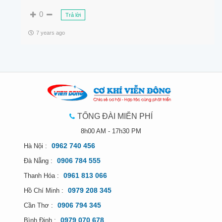
0
Trả lời
7 years ago
TỔNG ĐÀI MIỄN PHÍ
8h00 AM - 17h30 PM
0962 740 456
Hà Nội :
0906 784 555
Đà Nẵng :
0961 813 066
Thanh Hóa :
0979 208 345
Hồ Chí Minh :
0906 794 345
Cần Thơ :
0979 070 678
Bình Định :