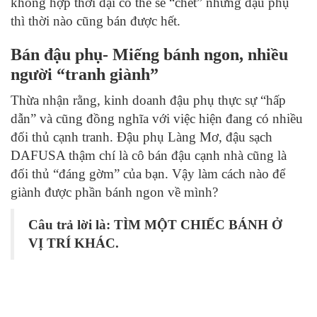
không hợp thời đại có thể sẽ “chết” nhưng đậu phụ
thì thời nào cũng bán được hết.
Bán đậu phụ- Miếng bánh ngon, nhiều
người “tranh giành”
Thừa nhận rằng, kinh doanh đậu phụ thực sự “hấp
dẫn” và cũng đồng nghĩa với việc hiện đang có nhiều
đối thủ cạnh tranh. Đậu phụ Làng Mơ, đậu sạch
DAFUSA thậm chí là cô bán đậu cạnh nhà cũng là
đối thủ “đáng gờm” của bạn. Vậy làm cách nào để
giành được phần bánh ngon về mình?
Câu trả lời là: TÌM MỘT CHIẾC BÁNH Ở
VỊ TRÍ KHÁC.