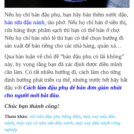
Nếu họ chỉ bán đậu phụ, bạn hãy bán thêm nước đậu,
bán sữa đậu nành
, tào phớ. Nếu họ chỉ bán ở siêu thị,
cửa hàng thực phẩm sạch thì bạn có thể bán ở chợ.
Nếu họ chỉ bán nhỏ lẻ thì bạn có thể chọn hướng đi
sản xuất để bán riêng cho các nhà hàng, quán xá…
Qua bàn luận về chủ đề “bán đậu phụ có lãi không”
này, hy vọng rằng bạn đã xác định được điều mình
cần làm. Có rất nhiều hướng đi, cách làm cho từng
định hướng phát triển cụ thể, nhưng trước hết hãy bắt
đậu với
Cách làm đậu phụ để bán đơn giản nhất
cho người mới bắt đầu
.
Chúc bạn thành công!
Tham kh
ả
o:
n
ồ
i n
ấ
u đ
ậ
u ph
ụ
b
ằ
ng đi
ệ
n
,
máy xay n
ấ
u đ
ậ
u
nành
,
máy xay và n
ấ
u s
ữ
a đ
ậ
u nành
,
máy xay đậu nành công
nghiệp