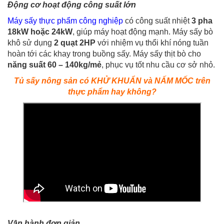
Động cơ hoạt động công suất lớn
Máy sấy thực phẩm công nghiệp
có công suất nhiệt
3 pha
18kW hoặc 24kW
, giúp máy hoạt động mạnh. Máy sấy bò
khô sử dụng
2 quạt 2HP
với nhiệm vụ thổi khí nóng tuần
hoàn tới các khay trong buồng sấy. Máy sấy thịt bò cho
năng suất 6
0 – 140kg/mẻ
, phục vụ tốt nhu cầu cơ sở nhỏ.
Tủ sấy nông sản có KHỬ KHUẨN và NẤM MỐC trên
thực phẩm hay không?
Vận hành đơn giản