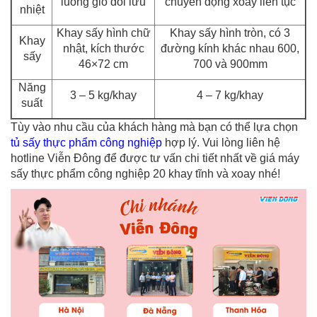
luồng gió đối lưu
chuyển động xoay liên tục
nhiệt
Khay sấy hình chữ
Khay sấy hình tròn, có 3
Khay
nhật, kích thước
đường kính khác nhau 600,
sấy
46×72 cm
700 và 900mm
Năng
3 – 5 kg/khay
4 – 7 kg/khay
suất
Tùy vào nhu cầu của khách hàng mà bạn có thể lựa chọn
tủ sấy thực phẩm công nghiệp
hợp lý. Vui lòng liên hệ
hotline Viễn Đông để được tư vấn chi tiết nhất về giá máy
sấy thực phẩm công nghiệp 20 khay tĩnh và xoay nhé!