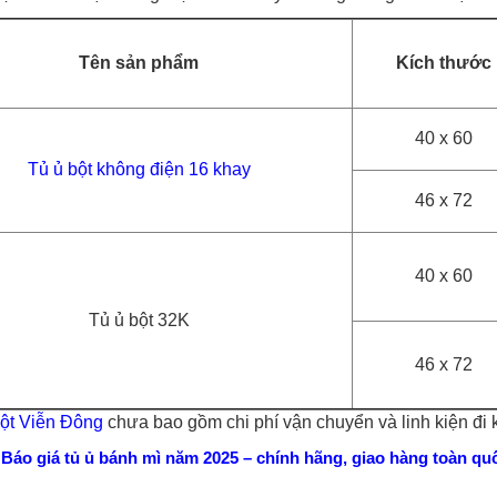
Tên sản phẩm
Kích thước
40 x 60
Tủ ủ bột không điện
16 khay
46 x 72
40 x 60
Tủ ủ bột 32K
46 x 72
bột Viễn Đông
chưa bao gồm chi phí vận chuyển và linh kiện đi 
:
Báo giá tủ ủ bánh mì năm 2025 – chính hãng, giao hàng toàn qu