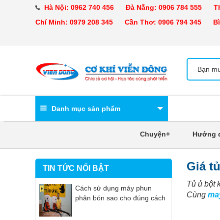
Hà Nội:
0962 740 456
Đà Nẵng:
0906 784 555
Tha
Chí Minh:
0979 208 345
Cần Thơ:
0906 794 345
Bìn
Danh mục sản phẩm
Chuyện+
Hướng 
Giá t
TIN TỨC NỔI BẬT
Tủ ủ bột 
Cách sử dụng máy phun
Cùng
ma
phân bón sao cho đúng cách