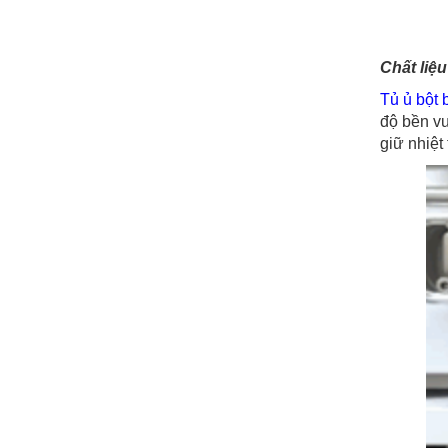
Chất liệ
Tủ ủ bột
độ bền vư
giữ nhiệt