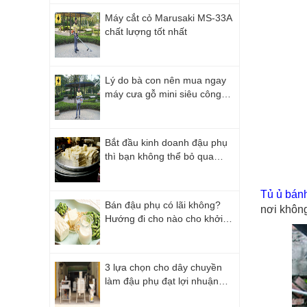
Máy cắt cỏ Marusaki MS-33A
chất lượng tốt nhất
Lý do bà con nên mua ngay
máy cưa gỗ mini siêu công
năng
Bắt đầu kinh doanh đậu phụ
thì bạn không thể bỏ qua
những lưu ý này!
Tủ ủ bán
Bán đậu phụ có lãi không?
nơi không 
Hướng đi cho nào cho khởi
nghiệp từ đậu phụ?
3 lựa chọn cho dây chuyền
làm đậu phụ đạt lợi nhuận
cao