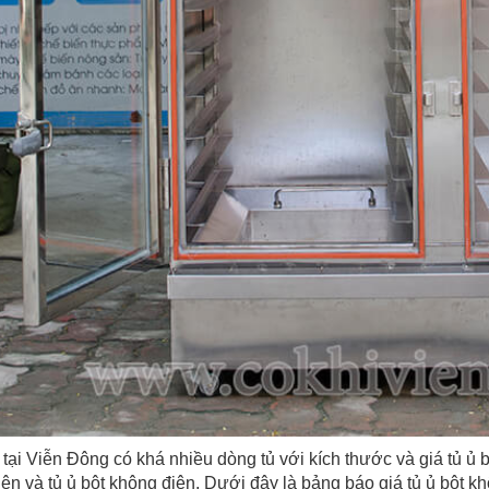
 tại Viễn Đông có khá nhiều dòng tủ
với kích thước và giá tủ ủ 
điện và tủ ủ bột không điện. Dưới đây là bảng báo giá tủ ủ bột k