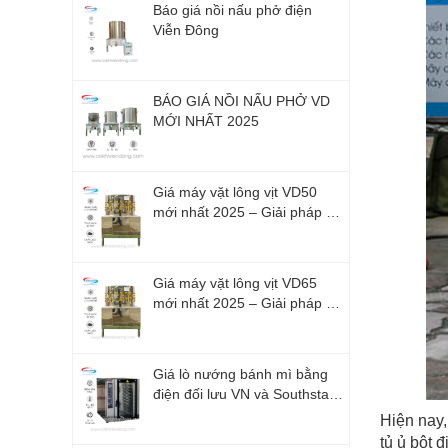
Báo giá nồi nấu phở điện
Viễn Đông
BÁO GIÁ NỒI NẤU PHỞ VD
MỚI NHẤT 2025
Giá máy vặt lông vịt VD50
mới nhất 2025 – Giải pháp tối
ưu cho hộ kinh doanh nhỏ
Giá máy vặt lông vịt VD65
mới nhất 2025 – Giải pháp tối
ưu cho cơ sở chế biến gia
cầm
Giá lò nướng bánh mì bằng
điện đối lưu VN và Southstar
2026
Hiện nay,
tủ ủ bột 