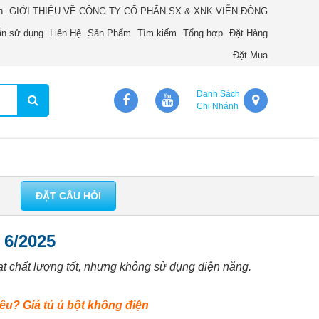
n
GIỚI THIỆU VỀ CÔNG TY CỔ PHẨN SX & XNK VIỄN ĐÔNG
n sử dụng
Liên Hệ
Sản Phẩm
Tìm kiếm
Tổng hợp
Đặt Hàng
Đặt Mua
Danh Sách
Chi Nhánh
ĐẶT CÂU HỎI
 6/2025
 đạt chất lượng tốt, nhưng không sử dụng điện năng.
êu? Giá tủ ủ bột không điện