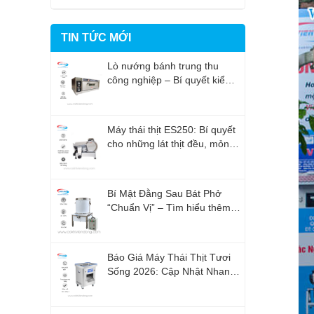
TIN TỨC MỚI
Lò nướng bánh trung thu
công nghiệp – Bí quyết kiểm
soát thời gian nướng chính
xác
Máy thái thịt ES250: Bí quyết
cho những lát thịt đều, mỏng
Và đẹp
Bí Mật Đằng Sau Bát Phở
“Chuẩn Vị” – Tìm hiểu thêm
về nồi nấu phở
Báo Giá Máy Thái Thịt Tươi
Sống 2026: Cập Nhật Nhanh
Nhất