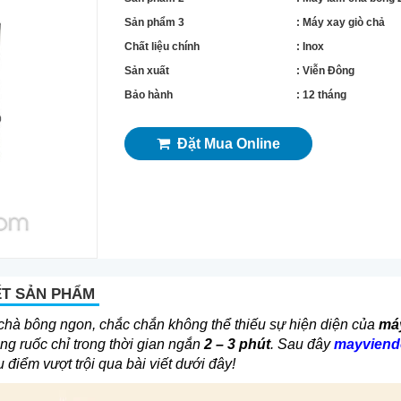
Sản phẩm 3
: Máy xay giò chả
Chất liệu chính
: Inox
Sản xuất
: Viễn Đông
Bảo hành
: 12 tháng
Đặt Mua Online
ẾT SẢN PHẨM
chà bông ngon, chắc chắn không thể thiếu sự hiện diện của
má
ng ruốc chỉ trong thời gian ngắn
2 – 3 phút
. Sau đây
mayviend
 điểm vượt trội qua bài viết dưới đây!