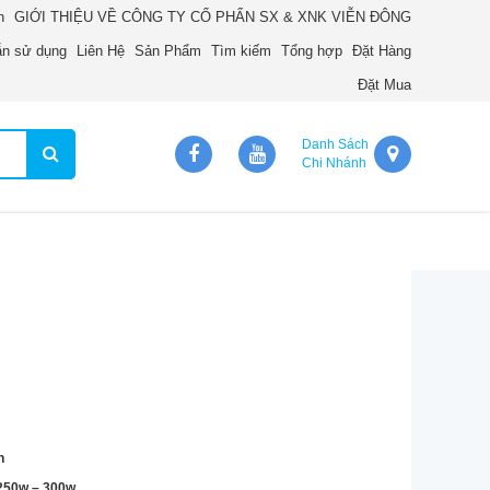
n
GIỚI THIỆU VỀ CÔNG TY CỔ PHẨN SX & XNK VIỄN ĐÔNG
n sử dụng
Liên Hệ
Sản Phẩm
Tìm kiếm
Tổng hợp
Đặt Hàng
Đặt Mua
Danh Sách
Chi Nhánh
n
 250w – 300w