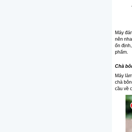
Máy đánh
nên nha
ổn định,
phẩm.
Chà bôn
Máy làm
chà bông
cầu về 