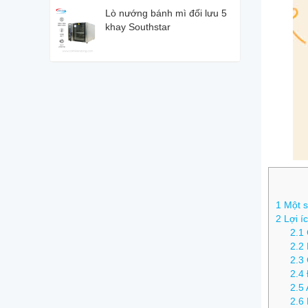
Lò nướng bánh mì đối lưu 5
khay Southstar
1
Một số
2
Lợi í
2.1
2.2
2.3
2.4
2.5
2.6