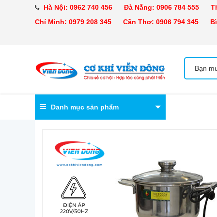
Hà Nội:
0962 740 456
Đà Nẵng:
0906 784 555
Tha
Chí Minh:
0979 208 345
Cần Thơ:
0906 794 345
Bìn
Danh mục sản phẩm