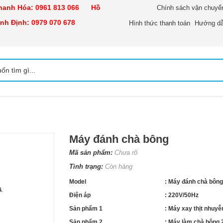
nh Hóa:
0961 813 066
Hồ
Chính sách vận chuyể
h Định:
0979 070 678
Hình thức thanh toán
Hướng dẫ
Máy đánh chà bông
Mã sản phẩm:
Chưa rõ
Tình trạng:
Còn hàng
Model
: Máy đánh chà bông
Điện áp
: 220V/50Hz
Sản phẩm 1
: Máy xay thịt nhuyễ
Sản phẩm 2
: Máy làm chà bông