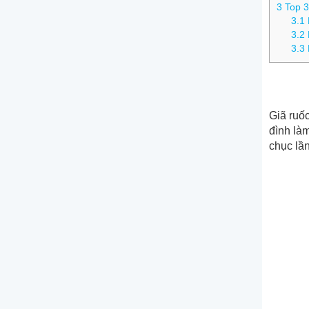
3
Top 3
3.1
3.2
3.3
Giã ruốc
đình là
chục lần