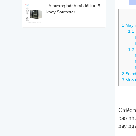
Lò nướng bánh mì đối lưu 5
khay Southstar
1
Máy i
1.1
1.2
2
So sá
3
Mua m
Chiếc m
bảo như
này nga