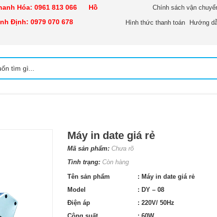
nh Hóa:
0961 813 066
Hồ
Chính sách vận chuyể
h Định:
0979 070 678
Hình thức thanh toán
Hướng dẫ
Máy in date giá rẻ
Mã sản phẩm:
Chưa rõ
Tình trạng:
Còn hàng
Tên sản phẩm
: Máy in date giá rẻ
Model
: DY – 08
Điện áp
: 220V/ 50Hz
Công suất
: 60W