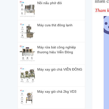
nhiên c
Nồi nấu phở đôi
Tham k
Máy cưa thịt đông lạnh
Máy rửa bát công nghiệp
thương hiệu Viễn Đông
Máy xay giò chả VIỄN ĐÔNG
Máy xay giò chả 2kg VD3