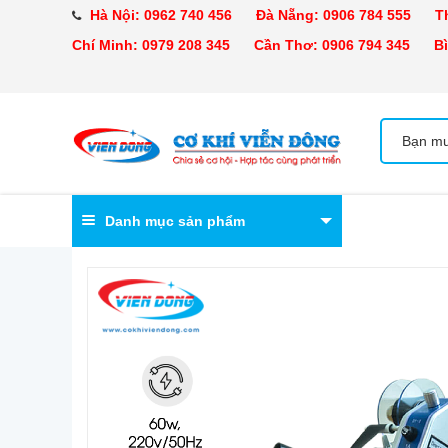
Hà Nội:
0962 740 456
Đà Nẵng:
0906 784 555
Tha
Chí Minh:
0979 208 345
Cần Thơ:
0906 794 345
Bìn
Danh mục sản phẩm