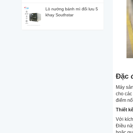
Lò nướng bánh mì đối lưu 5
khay Southstar
Đặc 
Máy sản 
cho các 
điểm nổ
Thiết k
Với kíc
Điều này
hoặc qu