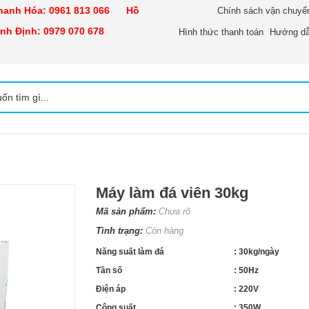
nh Hóa:
0961 813 066
Hồ
Chính sách vận chuyể
h Định:
0979 070 678
Hình thức thanh toán
Hướng dẫ
Máy làm đá viên 30kg
Mã sản phẩm:
Chưa rõ
Tình trạng:
Còn hàng
Năng suất làm đá
: 30kg/ngày
Tần số
: 50Hz
Điện áp
: 220V
Công suất
: 350W