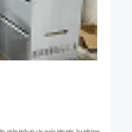
ấp, nhập khẩu từ các nước tiên tiến. Sự kết hợp