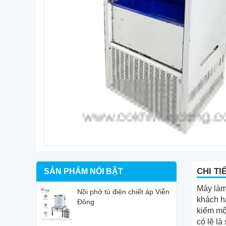
CHI TI
SẢN PHẨM NỔI BẬT
Máy làm 
Nồi phở tủ điện chiết áp Viễn
khách h
Đông
kiếm mộ
có lẽ l