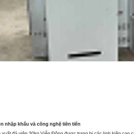
ện nhập khẩu và công nghệ tiên tiến
xuất đá viên 30kg Viễn Đông được trang bị các linh kiện cao c