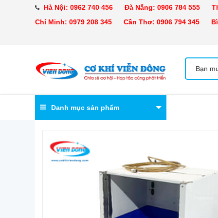
Hà Nội:
0962 740 456
Đà Nẵng:
0906 784 555
Tha
Chí Minh:
0979 208 345
Cần Thơ:
0906 794 345
Bìn
Danh mục sản phẩm