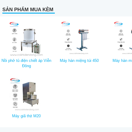
SẢN PHẨM MUA KÈM
Nồi phở tủ điện chiết áp Viễn
Máy hàn miệng túi 450
Máy hàn mi
Đông
Máy giã thịt M20