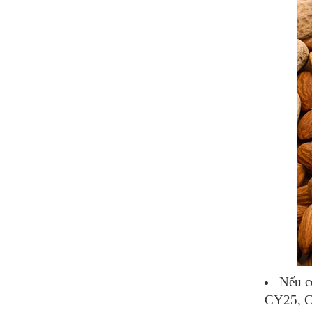
Nếu c
CY25, CY