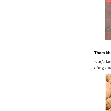
Tham kh
Được làm
dòng đượ