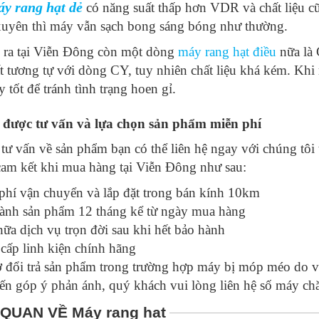
y rang hạt dẻ
có năng suất thấp hơn VDR và chất liệu c
uyên thì máy vẫn sạch bong sáng bóng như thường.
 ra tại Viễn Đông còn một dòng
máy rang hạt điều
nữa là 
t tương tự với dòng CY, tuy nhiên chất liệu khá kém. Kh
 tốt để tránh tình trạng hoen gỉ.
 được tư vấn và lựa chọn sản phẩm miễn phí
tư vấn về sản phẩm bạn có thể liên hệ ngay với chúng tôi t
cam kết khi mua hàng tại Viễn Đông như sau:
phí vận chuyển và lắp đặt trong bán kính 10km
ành sản phẩm 12 tháng kể từ ngày mua hàng
ữa dịch vụ trọn đời sau khi hết bảo hành
cấp linh kiện chính hãng
ợ đổi trả sản phẩm trong trường hợp máy bị móp méo do 
ến góp ý phản ánh, quý khách vui lòng liên hệ số máy ch
 QUAN VỀ Máy rang hạt