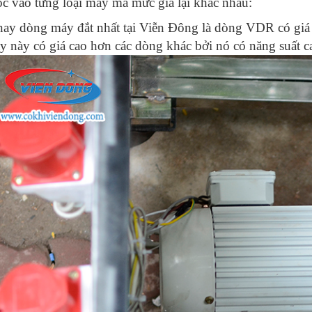
c vào từng loại máy mà mức giá lại khác nhau:
nay dòng máy đắt nhất tại Viễn Đông là dòng VDR có giá t
 này có giá cao hơn các dòng khác bởi nó có năng suất c