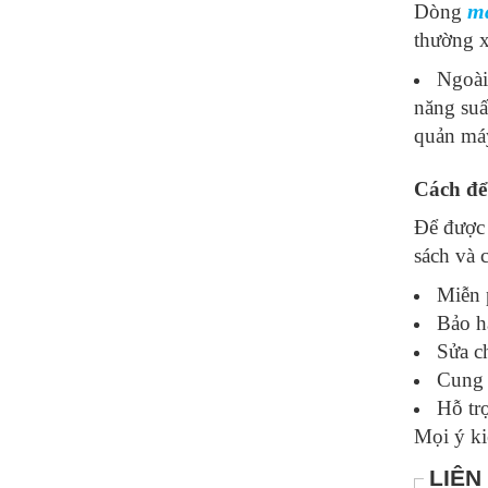
má
Dòng
thường x
Ngoài
năng suấ
quản máy
Cách để
Để được 
sách và 
Miễn 
Bảo h
Sửa ch
Cung 
Hỗ tr
Mọi ý ki
LIÊN