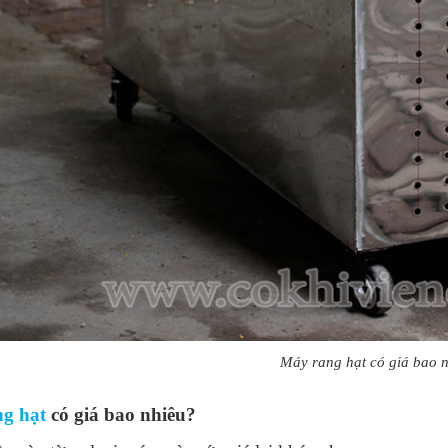
Máy rang hạt có giá bao 
g hạt
có giá bao nhiêu?