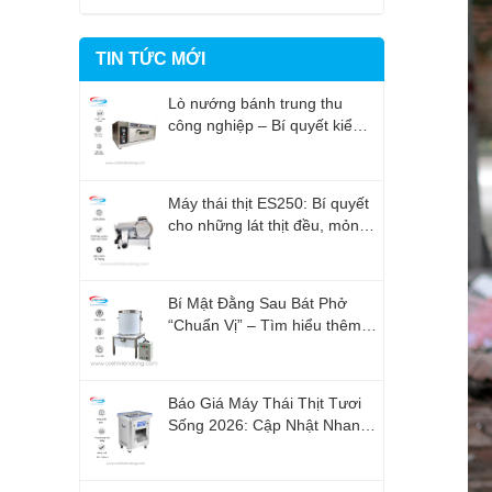
TIN TỨC MỚI
Lò nướng bánh trung thu
công nghiệp – Bí quyết kiểm
soát thời gian nướng chính
xác
Máy thái thịt ES250: Bí quyết
cho những lát thịt đều, mỏng
Và đẹp
Bí Mật Đằng Sau Bát Phở
“Chuẩn Vị” – Tìm hiểu thêm
về nồi nấu phở
Báo Giá Máy Thái Thịt Tươi
Sống 2026: Cập Nhật Nhanh
Nhất