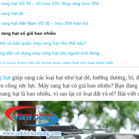
rang hạt VD 30 – Vỏ Inox 201, lồng rang Inox 304
rang hạt dẻ
rang hạt Việt Nam VD 30 – Inox 304 toàn bộ
 rang hạt có giá bao nhiêu
inh và bảo quản máy rang hạt như thế nào?
ng dẫn sử dụng máy rang hạt cho người mới dùng
u ý quan trọng khi sử dụng máy rang hạt mà bạn phải biết
INH và BẢO QUẢN máy rang hạt là điều đặc biệt phải chú trọng
 hạt
giúp rang các loại hạt như hạt dẻ, hướng dương, bí
n dùng tủ sấy macca hay máy rang hạt?
n công sức lực. Máy rang hạt có giá bao nhiêu? Bạn đan
á máy rang hạt? Có nên mua máy rang lạc Trung Quốc giá rẻ?
ang hạt là bao nhiêu, vì sao lại có loại đắt và rẻ? Bài viết 
 cần rang hạt với số lượng lớn thì sử dụng máy rang hạt nào?
lý do nên lựa chọn máy rang hạt VDR3