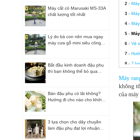
2
-
Máy 
Máy cắt cỏ Marusaki MS-33A
3
-
Máy 
chất lượng tốt nhất
4
-
Máy 
5
-
Máy
Lý do bà con nên mua ngay
máy cưa gỗ mini siêu công
6
-
Vệ s
năng
7
-
Hướ
8
-
7 lư
Bắt đầu kinh doanh đậu phụ
thì bạn không thể bỏ qua
9
-
VỆ S
Máy rang
những lưu ý này!
10
-
Nê
không tố
11
-
Gi
Bán đậu phụ có lãi không?
của máy r
Hướng đi cho nào cho khởi
12
-
Khi
nghiệp từ đậu phụ?
13
-
5 
3 lựa chọn cho dây chuyền
làm đậu phụ đạt lợi nhuận
cao