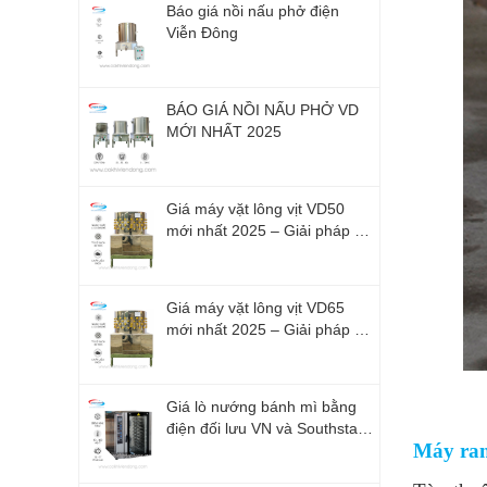
Báo giá nồi nấu phở điện
Viễn Đông
BÁO GIÁ NỒI NẤU PHỞ VD
MỚI NHẤT 2025
Giá máy vặt lông vịt VD50
mới nhất 2025 – Giải pháp tối
ưu cho hộ kinh doanh nhỏ
Giá máy vặt lông vịt VD65
mới nhất 2025 – Giải pháp tối
ưu cho cơ sở chế biến gia
cầm
Giá lò nướng bánh mì bằng
điện đối lưu VN và Southstar
Máy ran
2026