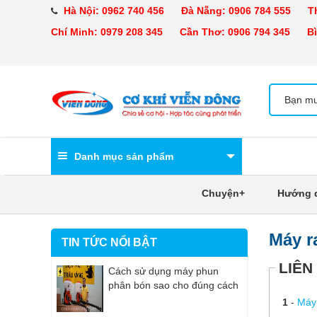
Hà Nội:
0962 740 456
Đà Nẵng:
0906 784 555
Tha
Chí Minh:
0979 208 345
Cần Thơ:
0906 794 345
Bìn
Danh mục sản phẩm
Chuyện+
Hướng 
Máy r
TIN TỨC NỔI BẬT
LIÊN
Cách sử dụng máy phun
phân bón sao cho đúng cách
1
-
Máy