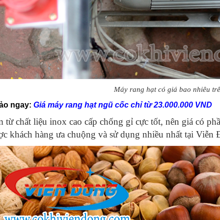
Máy rang hạt có giá bao nhiêu trê
ảo ngay:
Giá máy rang hạt ngũ cốc chỉ từ 23.000.000 VND
 từ chất liệu inox cao cấp chống gỉ cực tốt, nên giá có ph
c khách hàng ưa chuộng và sử dụng nhiều nhất tại Viễn 