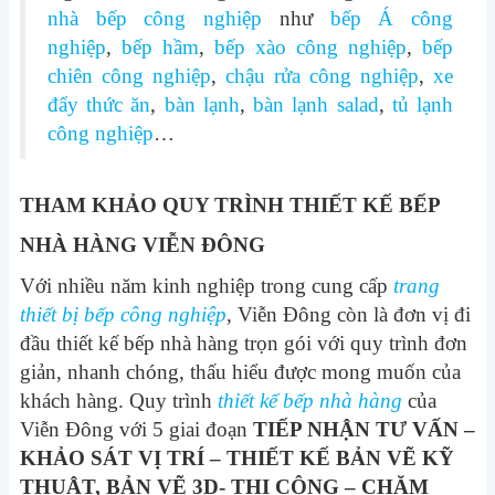
nhà bếp công nghiệp
như
bếp Á công
nghiệp
,
bếp hầm
,
bếp xào công nghiệp
,
bếp
chiên công nghiệp
,
chậu rửa công nghiệp
,
xe
đẩy thức ăn
,
bàn lạnh
,
bàn lạnh salad
,
tủ lạnh
công nghiệp
…
THAM KHẢO QUY TRÌNH THIẾT KẾ BẾP
NHÀ HÀNG VIỄN ĐÔNG
Với nhiều năm kinh nghiệp trong cung cấp
trang
thiết bị bếp công nghiệp
, Viễn Đông còn là đơn vị đi
đầu thiết kế bếp nhà hàng trọn gói với quy trình đơn
giản, nhanh chóng, thấu hiểu được mong muốn của
khách hàng. Quy trình
thiết kế bếp nhà hàng
của
Viễn Đông với 5 giai đoạn
TIẾP NHẬN TƯ VẤN –
KHẢO SÁT VỊ TRÍ – THIẾT KẾ BẢN VẼ KỸ
THUẬT, BẢN VẼ 3D- THI CÔNG – CHĂM