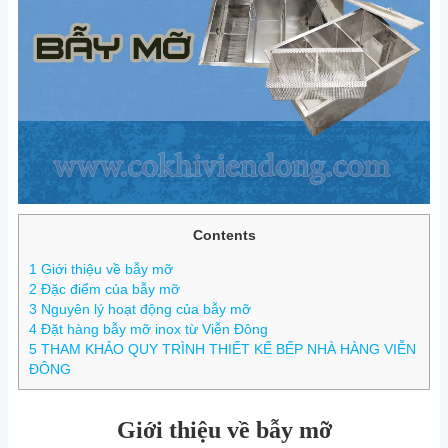
Contents
1
Giới thiệu về bẫy mỡ
2
Đặc điểm của bẫy mỡ
3
Nguyên lý hoạt động của bẫy mỡ
4
Đặt hàng bẫy mỡ inox từ Viễn Đông
5
THAM KHẢO QUY TRÌNH THIẾT KẾ BẾP NHÀ HÀNG VIỄN
ĐÔNG
Giới thiệu về bẫy mỡ