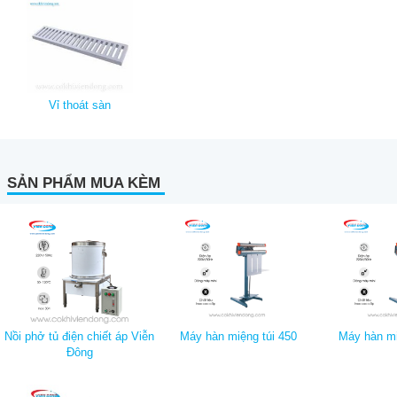
Vỉ thoát sàn
SẢN PHẨM MUA KÈM
Nồi phở tủ điện chiết áp Viễn
Máy hàn miệng túi 450
Máy hàn mi
Đông