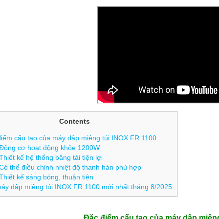
Contents
iểm cấu tạo của máy dập miệng túi INOX FR 1100
Động cơ hoạt động khỏe 1200W
Thiết kế hệ thống băng tải tiện lợi
Có thể điều chỉnh nhiệt độ thanh hàn phù hợp
Thiết kế sáng bóng, thuận tiện
áy dập miệng túi INOX FR 1100 mới nhất tháng 8/2025
Đặc điểm cấu tạo của máy dập miệng