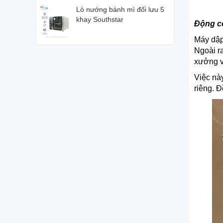
Lò nướng bánh mì đối lưu 5
khay Southstar
Động c
Máy dập
Ngoài r
xưởng v
Việc nà
riêng. Đ