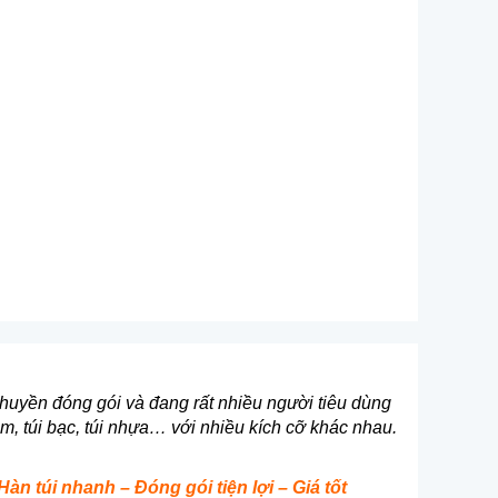
m
chuyền đóng gói và đang rất nhiều người tiêu dùng
m, túi bạc, túi nhựa… với nhiều kích cỡ khác nhau.
àn túi nhanh – Đóng gói tiện lợi – Giá tốt