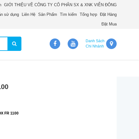
n
GIỚI THIỆU VỀ CÔNG TY CỔ PHẨN SX & XNK VIỄN ĐÔNG
n sử dụng
Liên Hệ
Sản Phẩm
Tìm kiếm
Tổng hợp
Đặt Hàng
Đặt Mua
Danh Sách
Chi Nhánh
100
NOX FR 1100