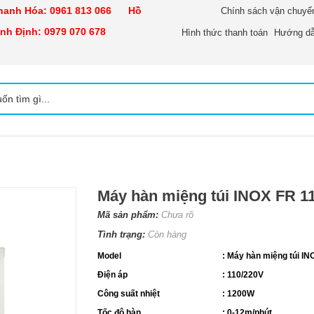
nh Hóa:
0961 813 066
Hồ
Chính sách vận chuyể
h Định:
0979 070 678
Hình thức thanh toán
Hướng dẫ
Máy hàn miệng túi INOX FR 1
Mã sản phẩm:
Chưa rõ
Tình trạng:
Còn hàng
Model
: Máy hàn miệng túi I
Điện áp
: 110/220V
Công suất nhiệt
: 1200W
Tốc độ hàn
: 0-12m/phút