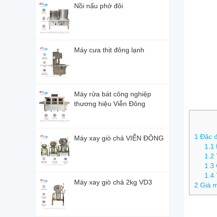
Nồi nấu phở đôi
Máy cưa thịt đông lạnh
Máy rửa bát công nghiệp
thương hiệu Viễn Đông
1
Đặc đ
Máy xay giò chả VIỄN ĐÔNG
1.1
1.2
1.3
1.4
Máy xay giò chả 2kg VD3
2
Giá m