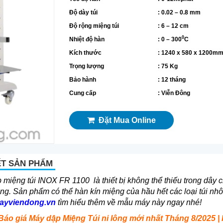
Độ dày túi
: 0.02 – 0.8 mm
Độ rộng miệng túi
: 6 – 12 cm
0
Nhiệt độ hàn
: 0 – 300
C
Kích thước
: 1240 x 580 x 1200m
Trọng lượng
: 75 Kg
Bảo hành
: 12 tháng
Cung cấp
: Viễn Đông
Đặt Mua Online
ẾT SẢN PHẨM
miệng túi INOX FR 1100 là thiết bị không thể thiếu trong dây 
g. Sản phẩm có thể hàn kín miệng của hầu hết các loại túi nhô
yviendong.vn
tìm hiểu thêm về mẫu máy này ngay nhé!
Báo giá Máy dập Miệng Túi ni lông mới nhất Tháng 8/2025 | H