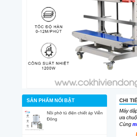
CHI TI
SẢN PHẨM NỔI BẬT
Máy dập 
Nồi phở tủ điện chiết áp Viễn
ưa chuộn
Đông
Cùng
ma