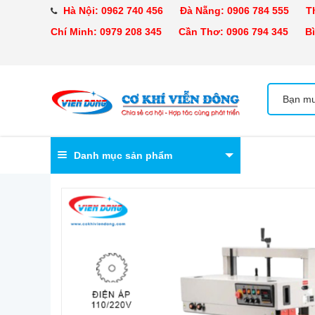
Hà Nội:
0962 740 456
Đà Nẵng:
0906 784 555
Tha
Chí Minh:
0979 208 345
Cần Thơ:
0906 794 345
Bìn
Danh mục sản phẩm