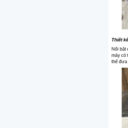
Thiết k
Nổi bật
máy có t
thể đưa 