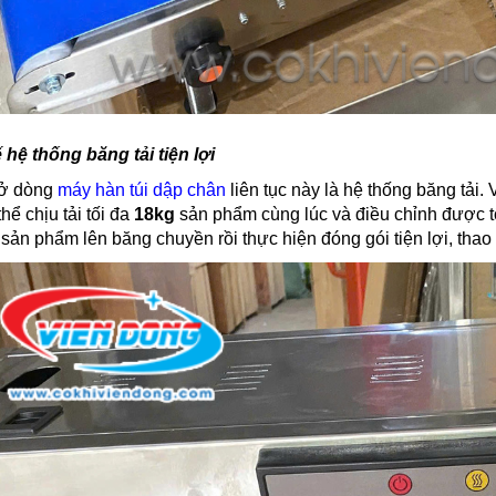
ế hệ thống băng tải tiện lợi
 ở dòng
máy hàn túi dập chân
liên tục này là hệ thống băng tải.
hể chịu tải tối đa
18kg
sản phẩm cùng lúc và điều chỉnh được t
sản phẩm lên băng chuyền rồi thực hiện đóng gói tiện lợi, thao