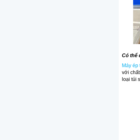
Có thể 
Máy ép t
với chất
loại túi