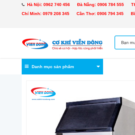
Hà Nội:
0962 740 456
Đà Nẵng:
0906 784 555
Tha
Chí Minh:
0979 208 345
Cần Thơ:
0906 794 345
Bìn
Danh mục sản phẩm