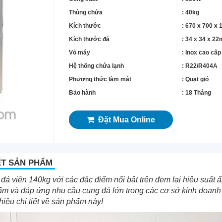
Thùng chứa
: 40kg
Kích thước
: 670 x 700 x
Kích thước đá
: 34 x 34 x 2
Vỏ máy
: Inox cao cấ
Hệ thống chứa lạnh
: R22/R404A
Phương thức làm mát
: Quạt gió
Bảo hành
: 18 Tháng
Đặt Mua Online
ẾT SẢN PHẨM
đá viên 140kg với các đặc điểm nổi bật trên đem lại hiệu suất 
ẩm và đáp ứng nhu cầu cung đá lớn trong các cơ sở kinh doan
thiệu chi tiết về sản phẩm này!