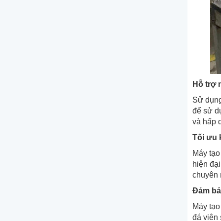
Hỗ trợ 
Sử dụn
để sử d
và hấp 
Tối ưu 
Máy tạo 
hiện đạ
chuyên 
Đảm bảo
Máy tạo
đá viên 