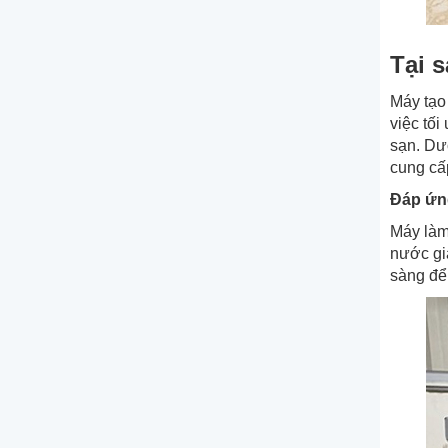
Tại 
Máy tạo 
việc tố
sạn. Dướ
cung cấ
Đáp ứn
Máy làm
nước gi
sàng để