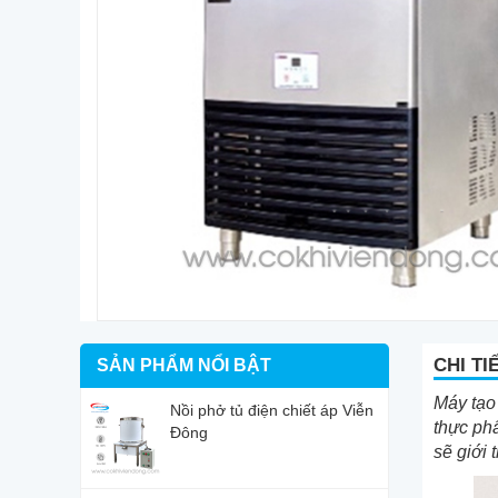
CHI TI
SẢN PHẨM NỔI BẬT
Máy tạo 
Nồi phở tủ điện chiết áp Viễn
thực ph
Đông
sẽ giới 