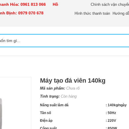
nh Hóa:
0961 813 066
Hồ
Chính sách vận chuyể
h Định:
0979 070 678
Hình thức thanh toán
Hướng dẫ
Máy tạo đá viên 140kg
Mã sản phẩm:
Chưa rõ
Tình trạng:
Còn hàng
Năng suất làm đá
: 140kg/ngày
Tần số
: 50Hz
Điện áp
: 220V
Công suất
: 850W