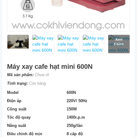
Xem
8 hình
Máy xay cafe hạt mini 600N
Mã sản phẩm:
Chưa rõ
Tình trạng:
Còn hàng
Model
600N
Điện áp
220V/ 50Hz
Công suất
150W
Tốc độ quay
1400r.p.m
Năng suất
250g/lần
Điều chỉnh độ mịn
8 cấp độ