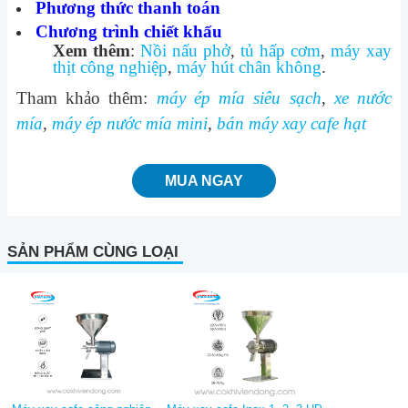
Phương thức thanh toán
Chương trình chiết khấu
Xem thêm
:
Nồi nấu phở
,
tủ hấp cơm
,
máy xay
thịt công nghiệp
,
máy hút chân không
.
Tham khảo thêm:
máy ép mía siêu sạch
,
xe nước
mía
,
máy ép nước mía mini
,
bán máy xay cafe hạt
MUA NGAY
SẢN PHẨM CÙNG LOẠI