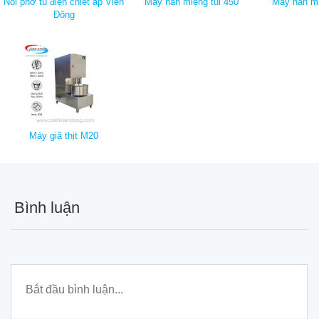
Nồi phở tủ điện chiết áp Viễn
Máy hàn miệng túi 450
Máy hàn mi
Đông
Máy giã thịt M20
Bình luận