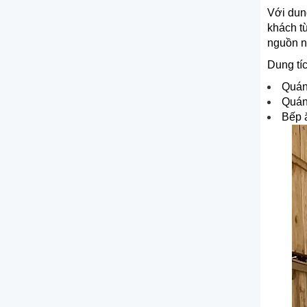
Với dung
khách t
nguồn nư
Dung tí
Quán
Quán
Bếp 