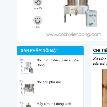
CHI TI
SẢN PHẨM NỔI BẬT
Sở hữu d
Nồi phở tủ điện chiết áp Viễn
các mô 
Đông
Nồi nấu phở đôi
Máy cưa thịt đông lạnh