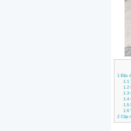
1
Đặc đi
1.1
1.2
1.3
1.4
1.5
1.6
2
Cập n