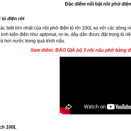
Đặc điểm nổi bật nồi phở điện
 tủ điện rời
c biệt lớn nhất của nồi phở điện tủ rời 100L so với các dòng nồi 
linh kiện điện như aptomat, rơ-le, dây dẫn được đặt trong tủ riên
à hơi nước trong quá trình nấu.
Xem thêm: BÁO GIÁ bộ 3 nồi nấu phở bằng
ch 100L