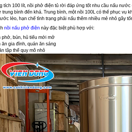
 tích 100 lít, nồi phở điện tủ rời đáp ứng tốt nhu cầu nấu nướ
ừ trung bình đến khá. Trung bình, một nồi 100L có thể phục vụ 
ớc lèo, hạn chế tình trạng phải nấu thêm nhiều mẻ nhỏ gây tốn
ch
nồi
nấu phở điện
này đặc biệt phù hợp với:
 phở, bún, hủ tiếu mới mở
 ăn gia đình, quán ăn sáng
ăn tập thể quy mô nhỏ