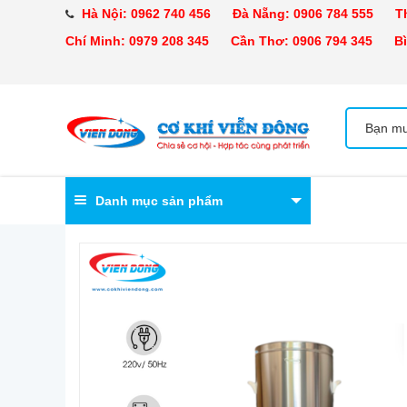
Hà Nội:
0962 740 456
Đà Nẵng:
0906 784 555
Tha
Chí Minh:
0979 208 345
Cần Thơ:
0906 794 345
Bìn
Danh mục sản phẩm