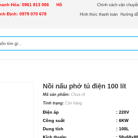
nh Hóa:
0961 813 066
Hồ
Chính sách vận chuyể
h Định:
0979 070 678
Hình thức thanh toán
Hướng dẫ
Nồi nấu phở tủ điện 100 lít
Mã sản phẩm:
Chưa rõ
Tình trạng:
Còn hàng
Điện áp
: 220V
Công suất
: 6KW
Dung tích
: 100L
Kích thước
: 58x68x8