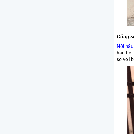
Công s
Nồi nấu
hầu hết
so với b