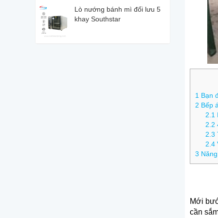
Lò nướng bánh mì đối lưu 5
khay Southstar
1
Bạn đ
2
Bếp á 
2.1
2.2
2.3
2.4
3
Năng 
Mới bướ
cần sắm