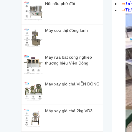
Nồi nấu phở đôi
⇒
Tiê
⇒
Thi
Máy cưa thịt đông lạnh
Máy rửa bát công nghiệp
thương hiệu Viễn Đông
Máy xay giò chả VIỄN ĐÔNG
Máy xay giò chả 2kg VD3