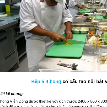
Bếp á 4 họng
có cấu tạo nổi bật v
iết kế chung
 họng Viễn Đông được thiết kế với kích thước
2400 x 800 x 800m
cách để xào nấu vừa phải mà hợp lí. Nhiều người có thể đứng