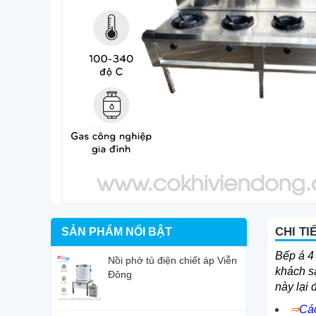
CHI TI
SẢN PHẨM NỔI BẬT
Bếp á 4 
Nồi phở tủ điện chiết áp Viễn
khách s
Đông
này lại
⇒
Các