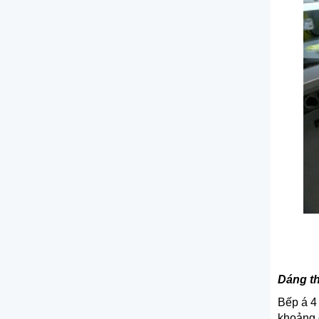
Dáng th
Bếp á 4
khoảng 