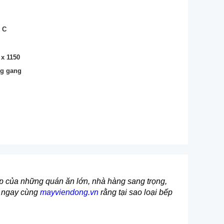
ộ C
 x 1150
ng gang
bếp của những quán ăn lớn, nhà hàng sang trọng,
u ngay cùng
mayviendong.vn
rằng tại sao loại bếp