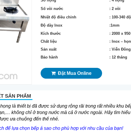
Số họng
: 4 họng
Số vòi nước
: 2 vòi
Nhiệt độ điều chỉnh
: 100-340 đ
Độ dày Inox
:1mm
Kích thước
: 2000 x 950
Chất liệu
: Inox – họ
Sản xuất
: Viễn Đông
Bảo hành
: 12 tháng
Đặt Mua Online
ẾT SẢN PHẨM
họng là thiết bị đã được sử dụng rộng rãi trong rất nhiều khu 
ạn,… không chỉ ở trong nước mà cả ở nước ngoài. Hãy tìm hiể
 được ưa chuộng đến thế nhé.
h để lựa chọn bếp á sao cho phù hợp với nhu cầu của bạn!