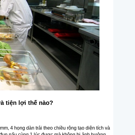
à tiện lợi thế nào?
m, 4 họng dàn trải theo chiều rộng tạo diện tích và
 đun nấu cùng 1 lúc được mà không bị ảnh hưởng.