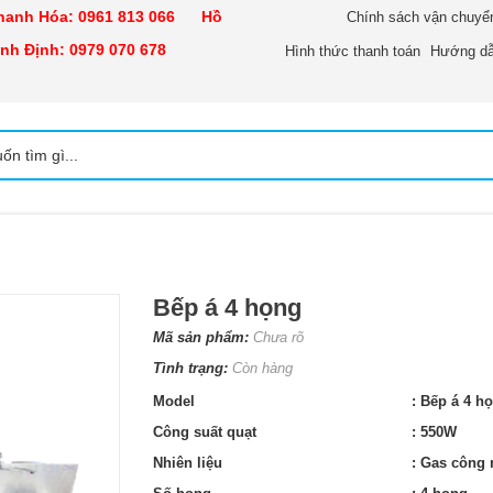
nh Hóa:
0961 813 066
Hồ
Chính sách vận chuyể
h Định:
0979 070 678
Hình thức thanh toán
Hướng dẫ
Bếp á 4 họng
Mã sản phẩm:
Chưa rõ
Tình trạng:
Còn hàng
Model
: Bếp á 4 h
Công suất quạt
: 550W
Nhiên liệu
: Gas công 