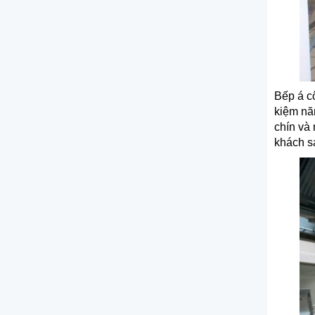
Bếp á c
kiệm nă
chín và
khách s