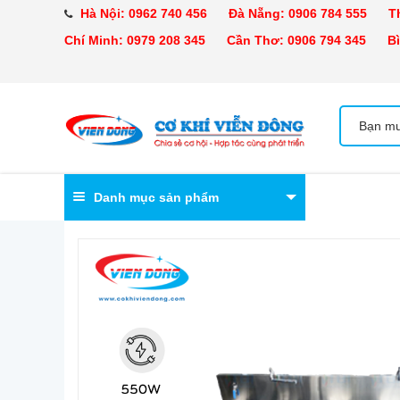
Hà Nội:
0962 740 456
Đà Nẵng:
0906 784 555
Tha
Chí Minh:
0979 208 345
Cần Thơ:
0906 794 345
Bìn
Danh mục sản phẩm