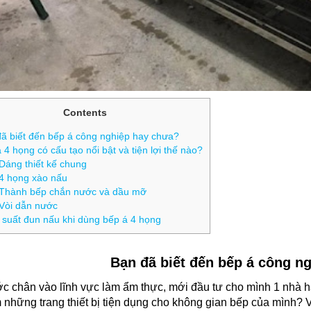
Contents
ã biết đến bếp á công nghiệp hay chưa?
4 họng có cấu tạo nổi bật và tiện lợi thế nào?
Dáng thiết kế chung
4 họng xào nấu
Thành bếp chắn nước và dầu mỡ
Vòi dẫn nước
suất đun nấu khi dùng bếp á 4 họng
Bạn đã biết đến bếp á công n
c chân vào lĩnh vực làm ẩm thực, mới đầu tư cho mình 1 nhà 
 những trang thiết bị tiện dụng cho không gian bếp của mình? 