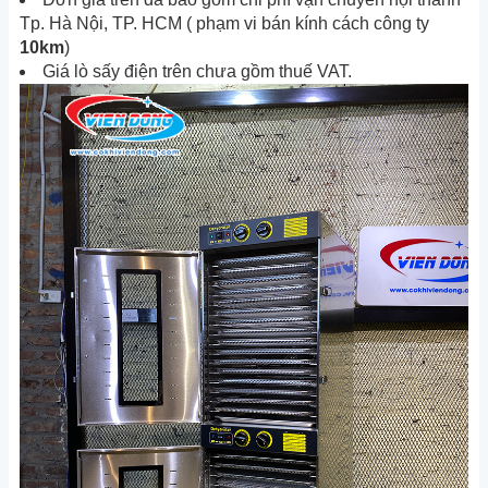
Tp. Hà Nội, TP. HCM ( phạm vi bán kính cách công ty
10km
)
Giá lò sấy điện
trên chưa gồm thuế VAT.