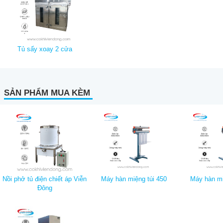
Tủ sấy xoay 2 cửa
SẢN PHẨM MUA KÈM
Nồi phở tủ điện chiết áp Viễn
Máy hàn miệng túi 450
Máy hàn mi
Đông