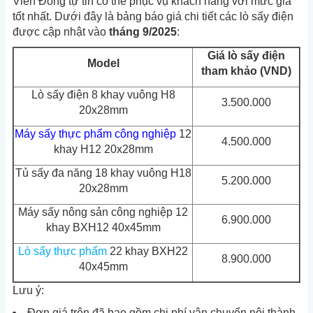
Viễn Đông tự tin có thể phục vụ khách hàng với mức giá
tốt nhất.
Dưới đây là bảng báo giá chi tiết các lò sấy điện
được cập nhật vào
tháng 9/2025
:
Giá lò sấy điện
Model
tham khảo (VND)
Lò sấy điện 8 khay vuông H8
3.500.000
20x28mm
Máy sấy thực phẩm công nghiệp
12
4.500.000
khay H12 20x28mm
Tủ sấy đa năng 18 khay vuông H18
5.200.000
20x28mm
Máy sấy nông sản công nghiệp 12
6.900.000
khay BXH12 40x45mm
Lò sấy thực phẩm
22 khay BXH22
8.900.000
40x45mm
Lưu ý:
Đơn giá trên đã bao gồm chi phí vận chuyển nội thành