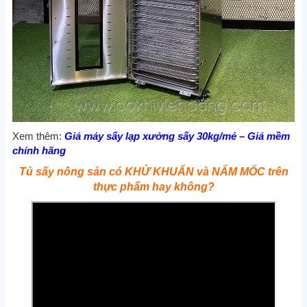
Xem thêm:
Giá máy sấy lạp xưởng sấy 30kg/mẻ – Giá mềm
chính hãng
Tủ sấy nông sản có KHỬ KHUẨN và NẤM MỐC trên
thực phẩm hay không?