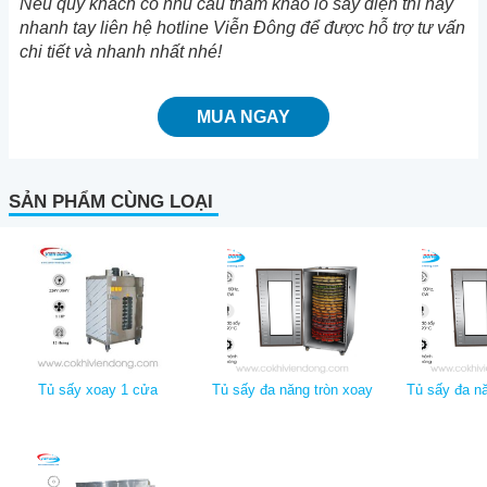
Nếu quý khách có nhu cầu tham khảo lò sấy điện thì hãy
nhanh tay liên hệ hotline Viễn Đông để được hỗ trợ tư vấn
chi tiết và nhanh nhất nhé!
MUA NGAY
SẢN PHẨM CÙNG LOẠI
Tủ sấy xoay 1 cửa
Tủ sấy đa năng tròn xoay
Tủ sấy đa nă