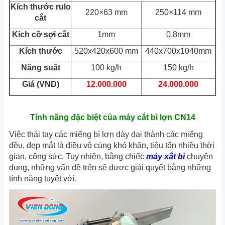
Kích thước rulo
220×63 mm
250×114 mm
cắt
Kích cỡ sợi cắt
1mm
0.8mm
Kích thước
520x420x600 mm
440x700x1040mm
Năng suất
100 kg/h
150 kg/h
Giá (VND)
12.000.000
24.000.000
Tính năng đặc biệt của máy cắt bì lợn CN14
Việc thái tay các miếng bì lợn dày dai thành các miếng
đều, đẹp mắt là điều vô cùng khó khăn, tiêu tốn nhiều thời
gian, công sức. Tuy nhiên, bằng chiếc
máy xắt bì
chuyên
dụng, những vấn đề trên sẽ được giải quyết bằng những
tính năng tuyệt vời.