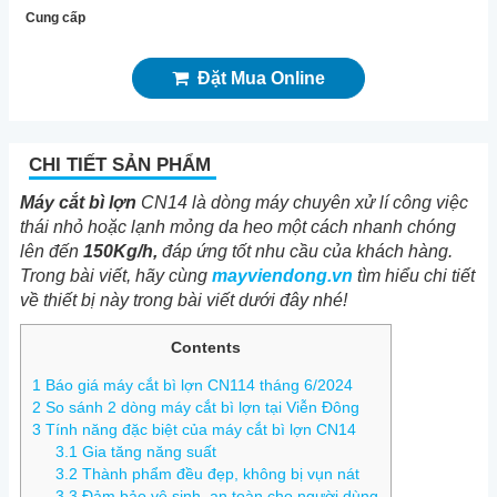
Cung cấp
Đặt Mua Online
CHI TIẾT SẢN PHẨM
Máy cắt bì lợn
CN14 là dòng máy chuyên xử lí công việc
thái nhỏ hoặc lạnh mỏng da heo một cách nhanh chóng
lên đến
150Kg/h,
đáp ứng tốt nhu cầu của khách hàng.
Trong bài viết, hãy cùng
mayviendong.vn
tìm hiểu chi tiết
về thiết bị này trong bài viết dưới đây nhé!
Contents
1
Báo giá máy cắt bì lợn CN114 tháng 6/2024
2
So sánh 2 dòng máy cắt bì lợn tại Viễn Đông
3
Tính năng đặc biệt của máy cắt bì lợn CN14
3.1
Gia tăng năng suất
3.2
Thành phẩm đều đẹp, không bị vụn nát
3.3
Đảm bảo vệ sinh, an toàn cho người dùng