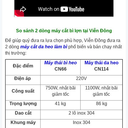
So sánh 2 dòng máy cắt bì lợn tại Viễn Đông
Để giúp quý đưa ra lựa chọn phù hợp, Viễn Đông đưa ra
2 dòng
máy cắt da heo làm bì
phổ biến và bán chạy nhất
thị trường:
Máy thái bì heo
Máy thái da heo
Đặc điểm
CN66
CN114
Điện áp
220V
750W, nhật bãi
1100W, nhật bãi
Công suất
giảm tốc
giảm tốc
Trọng lượng
41 kg
86 kg
Dao cắt
2 lô inox 304
Khung máy
Inox 304