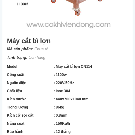
Máy cắt bì lợn
Mã sản phẩm:
Chưa rõ
Tình trạng:
Còn hàng
Model
: Máy cắt bì lợn CN114
Công suất
: 1100w
Nguồn điện
: 220V/50Hz
Chất liệu
: Inox 304
Kích thước
: 440x700x1040 mm
Trọng lượng
: 86kg
Kích cỡ sợi cắt
: 0.8mm
Năng suất
: 150Kg/h
Bảo hành
: 12 tháng