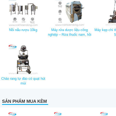
Nồi nấu rượu 10kg
Máy rửa dược liệu công
Máy kẹp chì 
nghiệp – Rửa thuốc nam, hồi
5
quế,…
Chảo rang tự đảo có quạt hút
mùi
SẢN PHẨM MUA KÈM