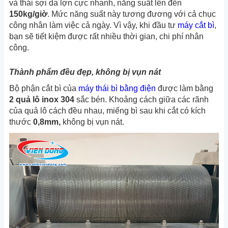
và thái sợi da lợn cực nhanh, năng suất lên đến
150kg/giờ
. Mức năng suất này tương đương với cả chục
công nhân làm việc cả ngày. Vì vậy, khi đầu tư
máy cắt bì
,
bạn sẽ tiết kiệm được rất nhiều thời gian, chi phí nhân
công.
Thành phẩm đều đẹp, không bị vụn nát
Bộ phận cắt bì của
máy thái bì bằng điện
được làm bằng
2 quả lô inox 304
sắc bén. Khoảng cách giữa các rãnh
của quả lô cách đều nhau, miếng bì sau khi cắt có kích
thước
0,8mm,
không bị vụn nát.