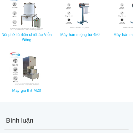
Nồi phở tủ điện chiết áp Viễn
Máy hàn miệng túi 450
Máy hàn mi
Đông
Máy giã thịt M20
Bình luận