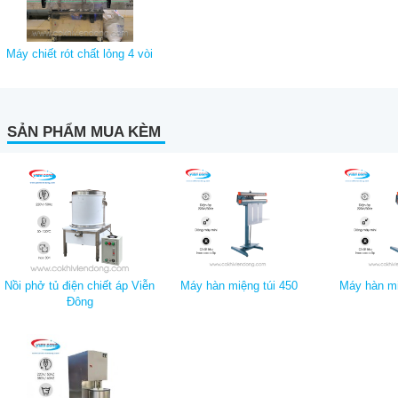
Máy chiết rót chất lỏng 4 vòi
SẢN PHẨM MUA KÈM
Nồi phở tủ điện chiết áp Viễn
Máy hàn miệng túi 450
Máy hàn mi
Đông