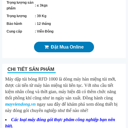
Trọng lượng sản
: ≤ 3kgs
phẩm
Trọng lượng
: 39 Kg
Bảo hành
: 12 tháng
Cung cấp
: Viễn Đông
Đặt Mua Online
CHI TIẾT SẢN PHẨM
Máy dập túi bóng RFD 1000 là dòng máy hàn miệng túi mới,
được cải tiến từ máy hàn miệng túi liên tục. Với nhu cầu tiết
kiệm nhân công và thời gian, máy hiện đã có thêm chức năng
thổi phồng khí cũng như in ngày sản xuất. Đồng hành cùng
mayviendong.vn
ngay sau đây để khám phá xem dòng thiết bị
này đóng gói chuyên nghiệp như thế nào nhé!
Các loại máy đóng gói thực phẩm công nghiệp bạn nên
biết.