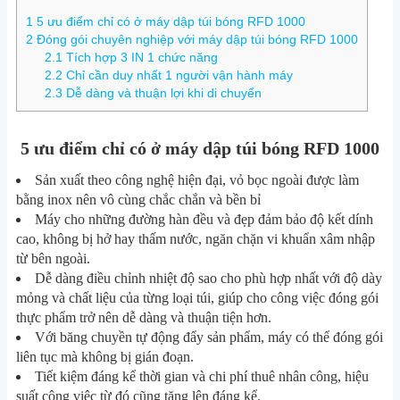
1
5 ưu điểm chỉ có ở máy dập túi bóng RFD 1000
2
Đóng gói chuyên nghiệp với máy dập túi bóng RFD 1000
2.1
Tích hợp 3 IN 1 chức năng
2.2
Chỉ cần duy nhất 1 người vận hành máy
2.3
Dễ dàng và thuận lợi khi di chuyển
5 ưu điểm chỉ có ở máy dập túi bóng RFD 1000
Sản xuất theo công nghệ hiện đại, vỏ bọc ngoài được làm
bằng inox nên vô cùng chắc chắn và bền bỉ
Máy cho những đường hàn đều và đẹp đảm bảo độ kết dính
cao, không bị hở hay thấm nước, ngăn chặn vi khuẩn xâm nhập
từ bên ngoài.
Dễ dàng điều chỉnh nhiệt độ sao cho phù hợp nhất với độ dày
mỏng và chất liệu của từng loại túi, giúp cho công việc đóng gói
thực phẩm trở nên dễ dàng và thuận tiện hơn.
Với băng chuyền tự động đẩy sản phẩm, máy có thể đóng gói
liên tục mà không bị gián đoạn.
Tiết kiệm đáng kể thời gian và chi phí thuê nhân công, hiệu
suất công việc từ đó cũng tăng lên đáng kể.