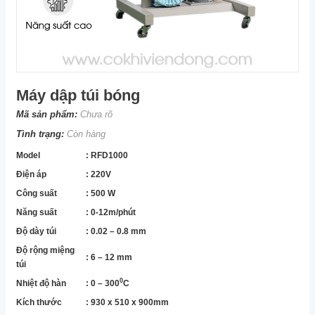
Máy dập túi bóng
Mã sản phẩm:
Chưa rõ
Tình trạng:
Còn hàng
Model
: RFD1000
Điện áp
: 220V
Công suất
: 500 W
Năng suất
: 0-12m/phút
Độ dày túi
: 0.02 – 0.8 mm
Độ rộng miệng
: 6 – 12 mm
túi
0
Nhiệt độ hàn
: 0 – 300
C
Kích thước
: 930 x 510 x 900mm