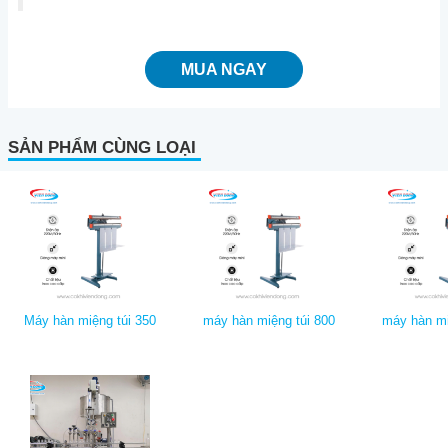
MUA NGAY
SẢN PHẨM CÙNG LOẠI
Máy hàn miệng túi 350
máy hàn miệng túi 800
máy hàn mi