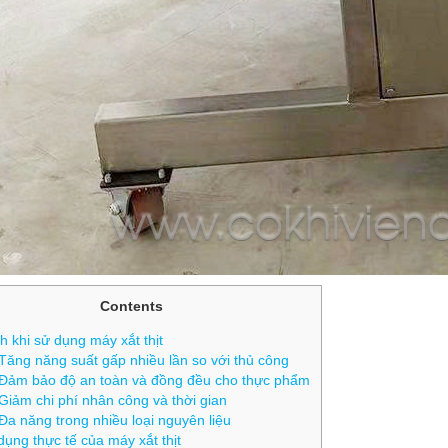
Contents
h khi sử dụng máy xắt thịt
Tăng năng suất gấp nhiều lần so với thủ công
Đảm bảo độ an toàn và đồng đều cho thực phẩm
Giảm chi phí nhân công và thời gian
Đa năng trong nhiều loại nguyên liệu
ụng thực tế của máy xắt thịt