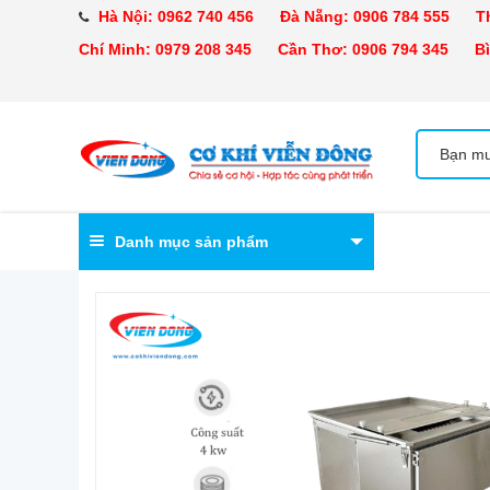
Hà Nội:
0962 740 456
Đà Nẵng:
0906 784 555
Tha
Chí Minh:
0979 208 345
Cần Thơ:
0906 794 345
Bìn
Danh mục sản phẩm