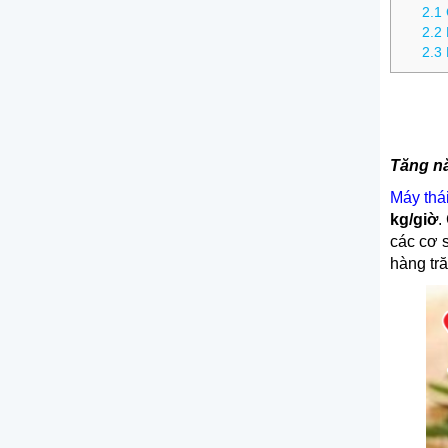
2.1
2.2
2.3
Tăng nă
Máy thái
kg/giờ
.
các cơ 
hàng tr