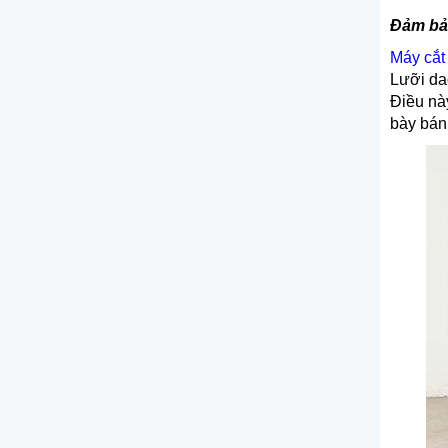
Đảm bả
Máy
cắt 
Lưỡi dao
Điều này
bày bán