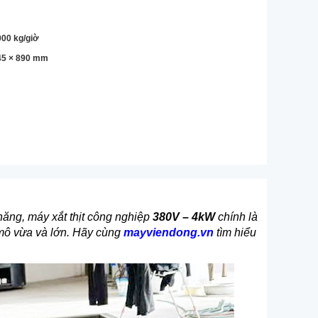
000 kg/giờ
845 × 890 mm
năng, máy xắt thịt công nghiệp
380V – 4kW
chính là
 mô vừa và lớn. Hãy cùng
mayviendong.vn
tìm hiểu