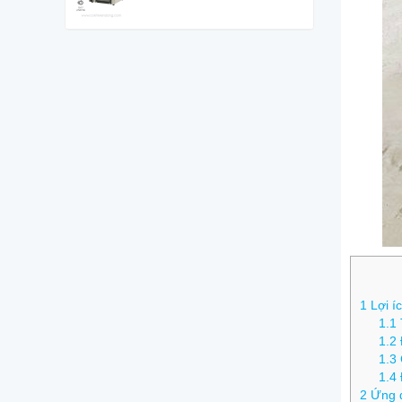
1
Lợi íc
1.1
1.2
1.3
1.4
2
Ứng d