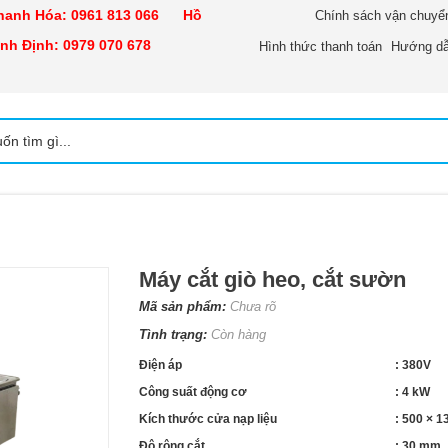
nh Hóa:
0961 813 066
Hồ
Chính sách vận chuyể
h Định:
0979 070 678
Hình thức thanh toán
Hướng dẫ
Máy cắt giò heo, cắt sườn
Mã sản phẩm:
Chưa rõ
Tình trạng:
Còn hàng
Điện áp
: 380V
Công suất động cơ
: 4 kW
Kích thước cửa nạp liệu
: 500 × 
Độ rộng cắt
: 30 mm