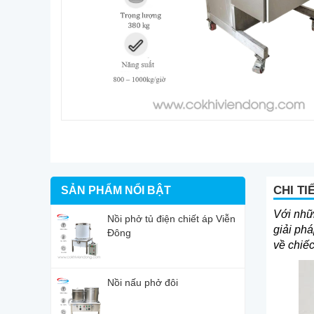
CHI TI
SẢN PHẨM NỔI BẬT
Với nhữn
Nồi phở tủ điện chiết áp Viễn
giải ph
Đông
về chiếc
Nồi nấu phở đôi