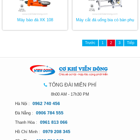
Máy bào đá XK 108
Máy cắt đá uống bia có bàn phụ
Trước
1
2
3
Tiếp
TỔNG ĐÀI MIỄN PHÍ
8h00 AM - 17h30 PM
0962 740 456
Hà Nội :
0906 784 555
Đà Nẵng :
0961 813 066
Thanh Hóa :
0979 208 345
Hồ Chí Minh :