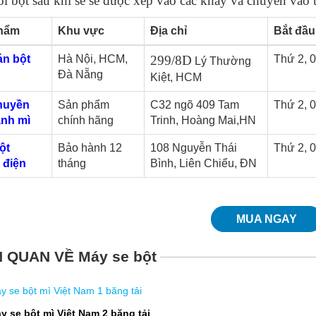
i bột sau khi se sẽ được xếp vào các khay và chuyển vào t
hẩm
Khu vực
Địa chỉ
Bắt đầu
án bột
Hà Nội, HCM,
299/8D
Thứ 2, 
Lý Thường
Đà Nẵng
Kiệt, HCM
huyền
Sản phẩm
C32 ngõ 409 Tam
Thứ 2, 
ánh mì
chính hãng
Trinh, Hoàng Mai,HN
ột
Bảo hành 12
108 Nguyễn Thái
Thứ 2, 
 điện
tháng
Bình, Liên Chiểu, ĐN
MUA NGAY
N QUAN VỀ Máy se bột
y se bột mì Việt Nam 1 băng tải
y se bột mì Việt Nam 2 băng tải