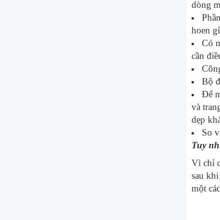
dòng má
Phần
hoen gỉ
Có n
cần điề
Công
Bộ đ
Để m
và tran
dẹp khá
So v
Tuy nh
Vì chỉ 
sau khi
một các