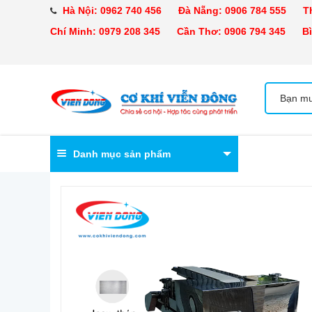
Hà Nội:
0962 740 456
Đà Nẵng:
0906 784 555
Tha
Chí Minh:
0979 208 345
Cần Thơ:
0906 794 345
Bìn
Danh mục sản phẩm