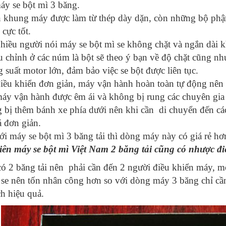
y se bột mì 3 băng.
 khung máy được làm từ thép dày dặn, còn những bộ phận 
 cực tốt.
hiều người nói máy se bột mì se không chặt và ngắn dài k
u chỉnh ở các núm là bột sẽ theo ý bạn về độ chặt cũng như
 suất motor lớn, đảm bảo việc se bột được liên tục.
iều khiển đơn giản, máy vận hành hoàn toàn tự động nên
áy vận hành được êm ái và không bị rung các chuyên gia 
g bị thêm bánh xe phía dưới nên khi cần di chuyển đến cá
 đơn giản.
ới máy se bột mì 3 băng tải thì dòng máy này có giá rẻ hơ
iên máy se bột mì Việt Nam 2 băng tải cũng có nhược đi
có 2 băng tải nên phải cần đến 2 người điều khiển máy, m
 se nên tốn nhân công hơn so với dòng máy 3 băng chỉ cầ
h hiệu quả.