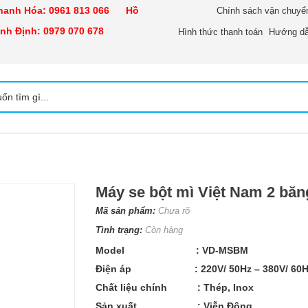
nh Hóa:
0961 813 066
Hồ
Chính sách vận chuyể
h Định:
0979 070 678
Hình thức thanh toán
Hướng dẫ
Máy se bột mì Việt Nam 2 băng
Mã sản phẩm:
Chưa rõ
Tình trạng:
Còn hàng
Model : VD-MSBM
Điện áp : 220V/ 50Hz – 380V/ 60H
Chất liệu chính : Thép, Inox
Sản xuất : Viễn Đông