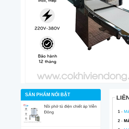
SẢN PHẨM NỔI BẬT
LIÊ
Nồi phở tủ điện chiết áp Viễn
1
-
Má
Đông
2
-
Má