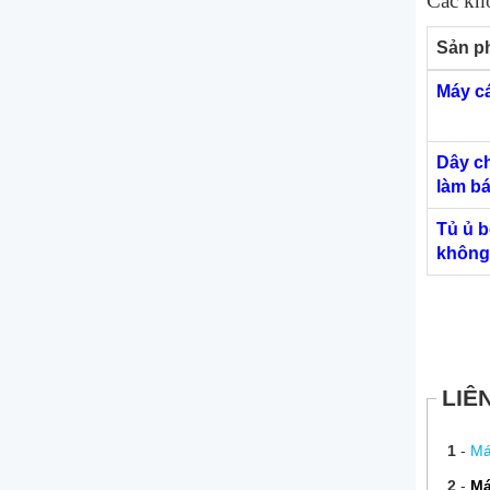
Các khố
Sản p
Máy c
Dây c
làm b
Tủ ủ b
không
LIÊ
1
-
Má
2
-
Má