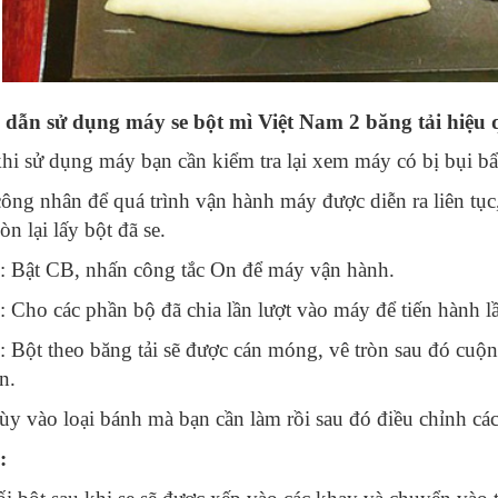
dẫn sử dụng máy se bột mì Việt Nam 2 băng tải hiệu
hi sử dụng máy bạn cần kiểm tra lại xem máy có bị bụi bẩ
ông nhân để quá trình vận hành máy được diễn ra liên tục
òn lại lấy bột đã se.
: Bật CB, nhấn công tắc On để máy vận hành.
: Cho các phần bộ đã chia lần lượt vào máy để tiến hành lầ
: Bột theo băng tải sẽ được cán móng, vê tròn
sau đó cuộn
n.
ùy vào loại bánh mà bạn cần làm rồi sau đó điều chỉnh cá
4: