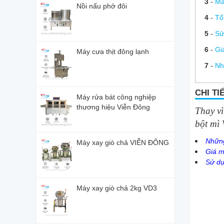
3
-
Má
Nồi nấu phở đôi
4
-
Tổ
5
-
Sử
6
-
Gi
Máy cưa thịt đông lạnh
7
-
Nh
CHI TI
Máy rửa bát công nghiệp
thương hiệu Viễn Đông
Thay vì
bột mì 
Những
Máy xay giò chả VIỄN ĐÔNG
Giá m
Sử dụ
Máy xay giò chả 2kg VD3