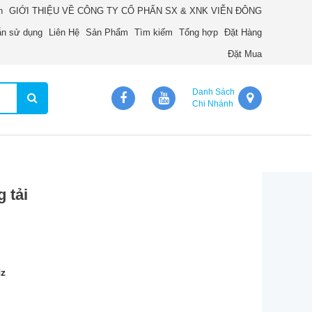
n
GIỚI THIỆU VỀ CÔNG TY CỔ PHẨN SX & XNK VIỄN ĐÔNG
n sử dụng
Liên Hệ
Sản Phẩm
Tìm kiếm
Tổng hợp
Đặt Hàng
Đặt Mua
Danh Sách
Chi Nhánh
 tải
z