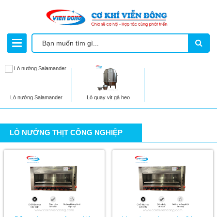
Lò nướng Salamander
Lò quay vịt gà heo
LÒ NƯỚNG THỊT CÔNG NGHIỆP