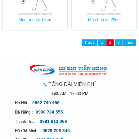
Móc treo vịt 18cm
Móc treo vịt 22cm
Trước
1
2
3
Tiếp
TỔNG ĐÀI MIỄN PHÍ
8h00 AM - 17h30 PM
0962 740 456
Hà Nội :
0906 784 555
Đà Nẵng :
0961 813 066
Thanh Hóa :
0979 208 345
Hồ Chí Minh :