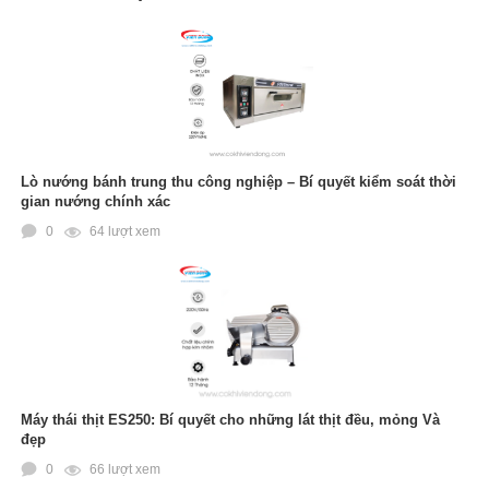
11
-
Thay thế linh kiện nồi bún Viễn Đông cực nhanh
chóng
12
-
Giá nồi nấu hủ tiếu điện Viễn Đông cập nhật mới nhất
2020
13
-
Những bí mật chưa được bật mí về bộ nồi nấu bánh
canh
Lò nướng bánh trung thu công nghiệp – Bí quyết kiểm soát thời
gian nướng chính xác
14
-
Bộ nồi nấu nước phở bằng điện Viễn Đông
0
64 lượt xem
15
-
Nồi phở tủ điện chiết áp Viễn Đông
Máy thái thịt ES250: Bí quyết cho những lát thịt đều, mỏng Và
đẹp
0
66 lượt xem