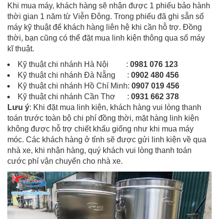
Khi mua máy, khách hàng sẽ nhận được 1 phiếu bảo hành
thời gian 1 năm từ Viễn Đông. Trong phiếu đã ghi sẵn số
máy kỹ thuật để khách hàng liên hệ khi cần hỗ trợ. Đồng
thời, bạn cũng có thể đặt mua linh kiện thông qua số máy
kĩ thuật.
Kỹ thuật chi nhánh Hà Nội :
0981 076 123
Kỹ thuật chi nhánh Đà Nẵng :
0902 480 456
Kỹ thuật chi nhánh Hồ Chí Minh:
0907 019 456
Kỹ thuật chi nhánh Cần Thơ :
0931 662 378
Lưu ý
: Khi đặt mua linh kiện, khách hàng vui lòng thanh
toán trước toàn bộ chi phí đồng thời, mặt hàng linh kiện
không được hỗ trợ chiết khấu giống như khi mua máy
móc. Các khách hàng ở tỉnh sẽ được gửi linh kiện về qua
nhà xe, khi nhận hàng, quý khách vui lòng thanh toán
cước phí vận chuyển cho nhà xe.