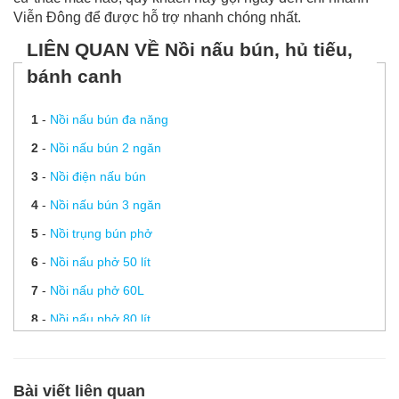
Viễn Đông để được hỗ trợ nhanh chóng nhất.
LIÊN QUAN VỀ Nồi nấu bún, hủ tiếu,
bánh canh
1
-
Nồi nấu bún đa năng
2
-
Nồi nấu bún 2 ngăn
3
-
Nồi điện nấu bún
4
-
Nồi nấu bún 3 ngăn
5
-
Nồi trụng bún phở
6
-
Nồi nấu phở 50 lít
7
-
Nồi nấu phở 60L
8
-
Nồi nấu phở 80 lít
9
-
Nồi nấu phở 100L
10
-
Dịch vụ sửa nồi nấu phở
Bài viết liên quan