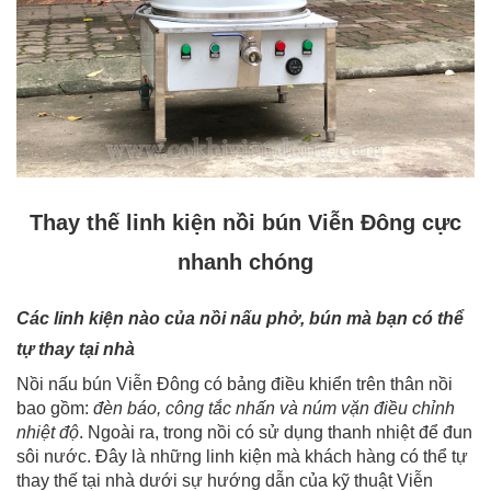
14
-
Bộ nồi nấu nước phở bằng điện Viễn Đông
15
-
Nồi phở tủ điện chiết áp Viễn Đông
Thay thế linh kiện nồi bún Viễn Đông cực
nhanh chóng
Các linh kiện nào của nồi nấu phở, bún mà bạn có thể
tự thay tại nhà
Nồi nấu bún Viễn Đông có bảng điều khiển trên thân nồi
bao gồm:
đèn báo, công tắc nhấn và núm vặn điều chỉnh
nhiệt độ
. Ngoài ra, trong nồi có sử dụng thanh nhiệt để đun
sôi nước. Đây là những linh kiện mà khách hàng có thể tự
thay thế tại nhà dưới sự hướng dẫn của kỹ thuật Viễn