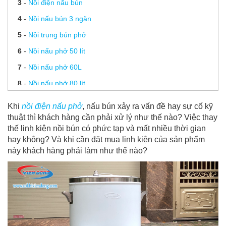
3
-
Nồi điện nấu bún
4
-
Nồi nấu bún 3 ngăn
5
-
Nồi trụng bún phở
6
-
Nồi nấu phở 50 lít
7
-
Nồi nấu phở 60L
8
-
Nồi nấu phở 80 lít
9
-
Nồi nấu phở 100L
Khi
nồi điện nấu phở
, nấu bún xảy ra vấn đề hay sự cố kỹ
10
-
Dịch vụ sửa nồi nấu phở
thuật thì khách hàng cần phải xử lý như thế nào? Việc thay
thế linh kiện nồi bún có phức tạp và mất nhiều thời gian
11
-
Thay thế linh kiện nồi bún Viễn Đông cực nhanh
hay không? Và khi cần đặt mua linh kiện của sản phẩm
chóng
này khách hàng phải làm như thế nào?
12
-
Giá nồi nấu hủ tiếu điện Viễn Đông cập nhật mới nhất
2020
13
-
Những bí mật chưa được bật mí về bộ nồi nấu bánh
canh