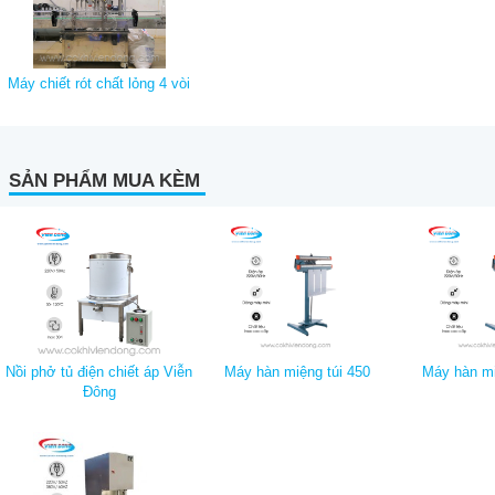
Máy chiết rót chất lỏng 4 vòi
SẢN PHẨM MUA KÈM
Nồi phở tủ điện chiết áp Viễn
Máy hàn miệng túi 450
Máy hàn mi
Đông