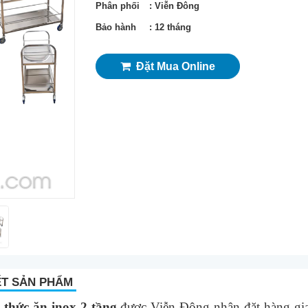
Phân phối
: Viễn Đông
Bảo hành
: 12 tháng
Đặt Mua Online
ẾT SẢN PHẨM
 thức ăn inox 2 tầng
được Viễn Đông nhận đặt hàng gia 