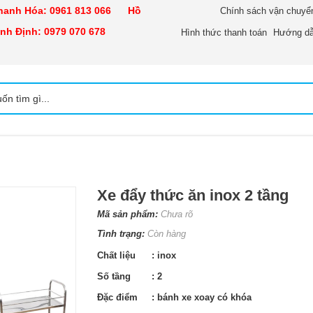
nh Hóa:
0961 813 066
Hồ
Chính sách vận chuyể
h Định:
0979 070 678
Hình thức thanh toán
Hướng dẫ
Xe đẩy thức ăn inox 2 tầng
Mã sản phẩm:
Chưa rõ
Tình trạng:
Còn hàng
Chất liệu
: inox
Số tầng
: 2
Đặc điểm
: bánh xe xoay có khóa