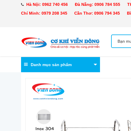
Hà Nội:
0962 740 456
Đà Nẵng:
0906 784 555
Tha
Chí Minh:
0979 208 345
Cần Thơ:
0906 794 345
Bìn
Danh mục sản phẩm