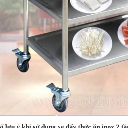
ố lưu ý khi sử dụng xe đẩy thức ăn inox 2 tầ