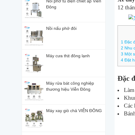
Nồi phở tủ điện chiết áp Viễn
12 thán
Đông
Nồi nấu phở đôi
1
Đặc đ
2
Nhu c
3
Một số
Máy cưa thịt đông lạnh
4
Đặt h
Đặc đ
Máy rửa bát công nghiệp
thương hiệu Viễn Đông
Làm 
Khun
Các 
Máy xay giò chả VIỄN ĐÔNG
Bánh