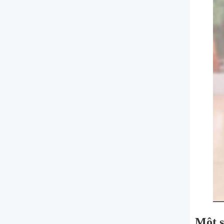
Một s