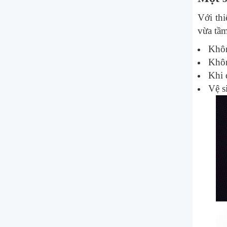
Với thi
vừa tầm
Khôn
Khôn
Khi 
Vệ s