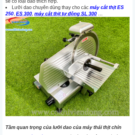
sẽ có loại dao thích hợp.
Lưỡi dao chuyên dùng thay cho các
máy cắt thịt ES
250
,
ES 300
,
máy cắt thịt tự động SL 300
…
Tầm quan trọng của lưỡi dao của máy thái thịt chín