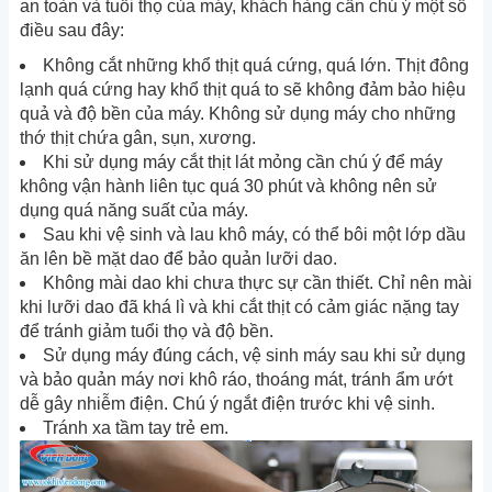
an toàn và tuổi thọ của máy, khách hàng cần chú ý một số
điều sau đây:
Không cắt những khổ thịt quá cứng, quá lớn. Thịt đông
lạnh quá cứng hay khổ thịt quá to sẽ không đảm bảo hiệu
quả và độ bền của máy. Không sử dụng máy cho những
thớ thịt chứa gân, sụn, xương.
Khi sử dụng máy cắt thịt lát mỏng cần chú ý để máy
không vận hành liên tục quá 30 phút và không nên sử
dụng quá năng suất của máy.
Sau khi vệ sinh và lau khô máy, có thể bôi một lớp dầu
ăn lên bề mặt dao để bảo quản lưỡi dao.
Không mài dao khi chưa thực sự cần thiết. Chỉ nên mài
khi lưỡi dao đã khá lì và khi cắt thịt có cảm giác nặng tay
để tránh giảm tuổi thọ và độ bền.
Sử dụng máy đúng cách, vệ sinh máy sau khi sử dụng
và bảo quản máy nơi khô ráo, thoáng mát, tránh ẩm ướt
dễ gây nhiễm điện. Chú ý ngắt điện trước khi vệ sinh.
Tránh xa tầm tay trẻ em.