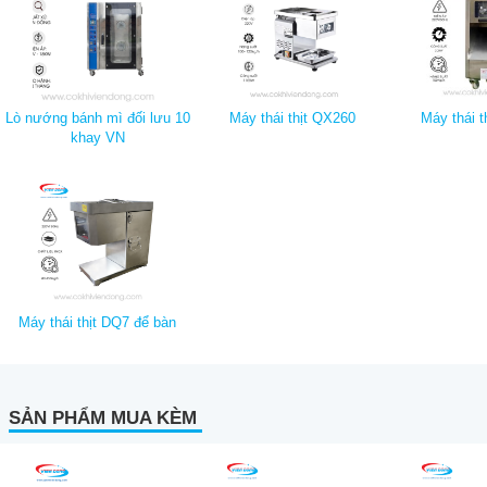
Lò nướng bánh mì đối lưu 10
Máy thái thịt QX260
Máy thái t
khay VN
Máy thái thịt DQ7 để bàn
SẢN PHẨM MUA KÈM