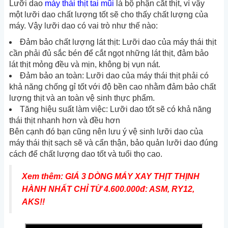
Lưỡi dao
máy thái thịt tai mũi
là bộ phận cắt thịt, vì vậy
một lưỡi dao chất lượng tốt sẽ cho thấy chất lượng của
máy. Vậy lưỡi dao có vai trò như thế nào:
Đảm bảo chất lượng lát thịt: Lưỡi dao của máy thái thịt
cần phải đủ sắc bén để cắt ngọt những lát thịt, đảm bảo
lát thịt mỏng đều và mịn, không bị vụn nát.
Đảm bảo an toàn: Lưỡi dao của máy thái thịt phải có
khả năng chống gỉ tốt với độ bền cao nhằm đảm bảo chất
lượng thịt và an toàn vệ sinh thực phẩm.
Tăng hiệu suất làm việc: Lưỡi dao tốt sẽ có khả năng
thái thịt nhanh hơn và đều hơn
Bên cạnh đó bạn cũng nên lưu ý vệ sinh lưỡi dao của
máy thái thịt sạch sẽ và cẩn thận, bảo quản lưỡi dao đúng
cách để chất lượng dao tốt và tuổi thọ cao.
Xem thêm: GIÁ 3 DÒNG MÁY XAY THỊT THỊNH
HÀNH NHẤT CHỈ TỪ 4.600.000đ: ASM, RY12,
AKS!!