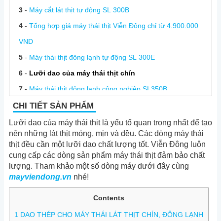
3
-
Máy cắt lát thịt tự động SL 300B
4
-
Tổng hợp giá máy thái thịt Viễn Đông chỉ từ 4.900.000
VND
5
-
Máy thái thịt đông lạnh tự động SL 300E
6
-
Lưỡi dao của máy thái thịt chín
7
-
Máy thái thịt đông lạnh công nghiệp SL350B
8
-
Máy thái thịt đông lạnh Viễn Đông
CHI TIẾT SẢN PHẨM
9
-
Sửa máy thái thịt chín, sửa máy thái thịt đông lạnh
Lưỡi dao của máy thái thịt là yếu tố quan trọng nhất để tạo
nên những lát thịt mỏng, mịn và đều. Các dòng máy thái
10
-
Hướng dẫn sử dụng máy thái thịt chín ES 250, ES 300
thịt đều cần một lưỡi dao chất lượng tốt. Viễn Đông luôn
11
-
Cắt thịt đông lạnh nên sử dụng dòng máy nào?
cung cấp các dòng sản phẩm máy thái thịt đảm bảo chất
lượng. Tham khảo một số dòng máy dưới đây cùng
mayviendong.vn
nhé!
Contents
1
DAO THÉP CHO MÁY THÁI LÁT THỊT CHÍN, ĐÔNG LẠNH