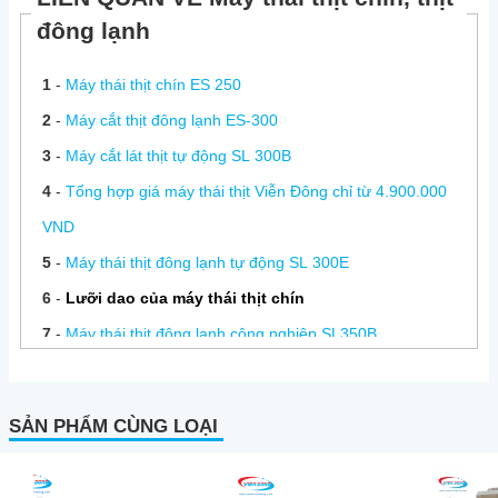
đông lạnh
1
-
Máy thái thịt chín ES 250
2
-
Máy cắt thịt đông lạnh ES-300
3
-
Máy cắt lát thịt tự động SL 300B
4
-
Tổng hợp giá máy thái thịt Viễn Đông chỉ từ 4.900.000
VND
5
-
Máy thái thịt đông lạnh tự động SL 300E
6
-
Lưỡi dao của máy thái thịt chín
7
-
Máy thái thịt đông lạnh công nghiệp SL350B
8
-
Máy thái thịt đông lạnh Viễn Đông
9
-
Sửa máy thái thịt chín, sửa máy thái thịt đông lạnh
SẢN PHẨM CÙNG LOẠI
10
-
Hướng dẫn sử dụng máy thái thịt chín ES 250, ES 300
11
-
Cắt thịt đông lạnh nên sử dụng dòng máy nào?