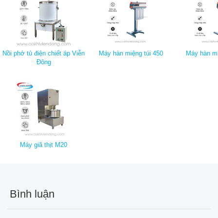
Nồi phở tủ điện chiết áp Viễn
Máy hàn miệng túi 450
Máy hàn mi
Đông
Máy giã thịt M20
Bình luận