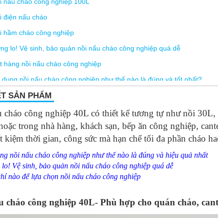
i nấu cháo công nghiệp 100L
i điện nấu cháo
i hầm cháo công nghiệp
ng lo! Vệ sinh, bảo quản nồi nấu cháo công nghiệp quá dễ
t hàng nồi nấu cháo công nghiệp
 dụng nồi nấu cháo công nghiệp như thế nào là đúng và tốt nhất?
ẸO] 4 tiêu chí để lựa chọn nồi nấu cháo công nghiệp?
ẾT SẢN PHẨM
iá nồi nấu cháo bằng điện công nghiệp bao nhiêu là hợp lí?
 cháo công nghiệp 40L có thiết kế tương tự như nồi 30L
oặc trong nhà hàng, khách sạn, bếp ăn công nghiệp, can
ết kiệm thời gian, công sức mà hạn chế tối đa phần cháo ha
ng nồi nấu cháo công nghiệp như thế nào là đúng và hiệu quả nhất
lo! Vệ sinh, bảo quản nồi nấu cháo công nghiệp quá dễ
chí nào để lựa chọn nồi nấu cháo công nghiệp
u cháo công nghiệp 40L- Phù hợp cho quán cháo, can