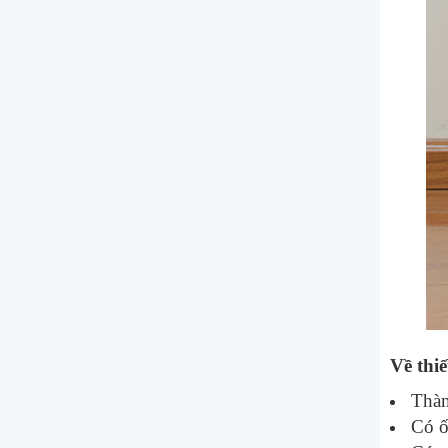
Về thi
Thà
Có ố