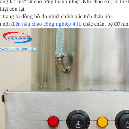
ông tắc mở/ tắt cho từng thanh nhiệt. Khi cháo sôi, có thể 
hiệt còn lại.
 trang bị đồng hồ đo nhiệt chính xác trên thân nồi.
n nồi
điện nấu cháo công nghiệp 40L
chắc chắn, bệ đỡ hìn