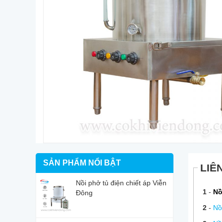
SẢN PHẨM NỔI BẬT
LIÊ
Nồi phở tủ điện chiết áp Viễn
1
-
Nồ
Đông
2
-
Nồ