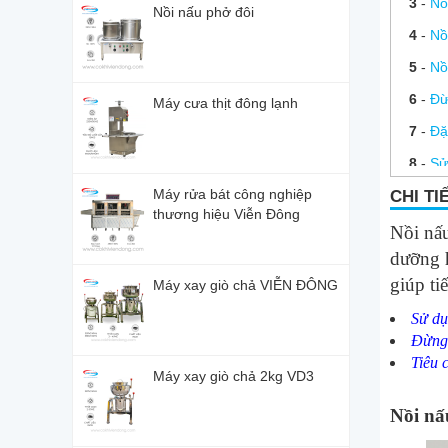
3
-
Nồ
Nồi nấu phở đôi
4
-
Nồ
5
-
Nồ
6
-
Đừ
Máy cưa thịt đông lạnh
7
-
Đặ
8
-
Sử
Máy rửa bát công nghiệp
9
-
[M
CHI TI
thương hiệu Viễn Đông
10
-
G
Nồi nấu
dưỡng h
giúp ti
Máy xay giò chả VIỄN ĐÔNG
Sử dụ
Đừng 
Tiêu 
Máy xay giò chả 2kg VD3
Nồi nấ