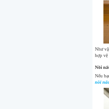
Như vậy
hợp vệ 
Nồi nấ
Nếu bạn
nồi nấ