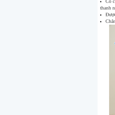
Có c
thanh n
Được
Châ