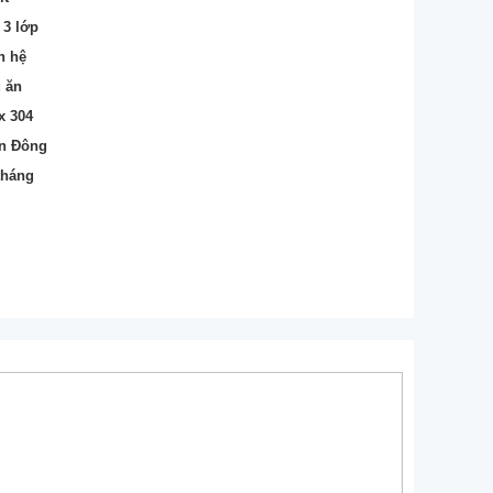
 3 lớp
n hệ
u ăn
x 304
ễn Đông
 tháng