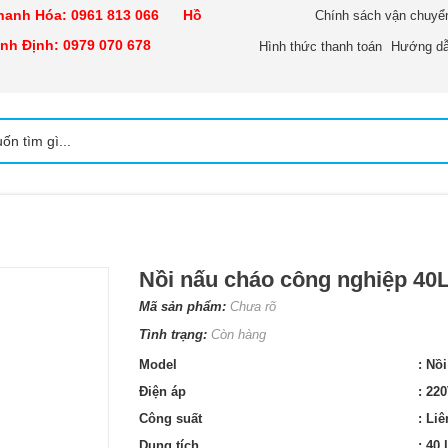
nh Hóa:
0961 813 066
Hồ
Chính sách vận chuyể
h Định:
0979 070 678
Hình thức thanh toán
Hướng dẫ
Nồi nấu cháo công nghiệp 40
Mã sản phẩm:
Chưa rõ
Tình trạng:
Còn hàng
Model
: Nồi
Điện áp
: 22
Công suất
: Liê
Dung tích
: 40 l