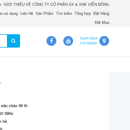
n
GIỚI THIỆU VỀ CÔNG TY CỔ PHẨN SX & XNK VIỄN ĐÔNG
n sử dụng
Liên Hệ
Sản Phẩm
Tìm kiếm
Tổng hợp
Đặt Hàng
Đặt Mua
Danh Sách
Chi Nhánh
L
 nấu cháo 40 lít
0V/ 50Hz
n hệ
ít