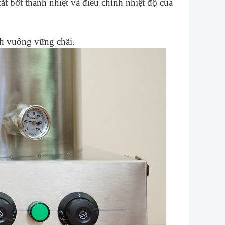
tắt bớt thanh nhiệt và điều chỉnh nhiệt độ của
h vuông vững chãi.