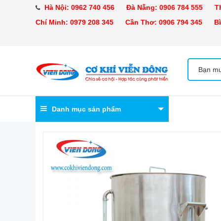
Hà Nội:
0962 740 456
Đà Nẵng:
0906 784 555
Tha
Chí Minh:
0979 208 345
Cần Thơ:
0906 794 345
Bìn
Danh mục sản phẩm