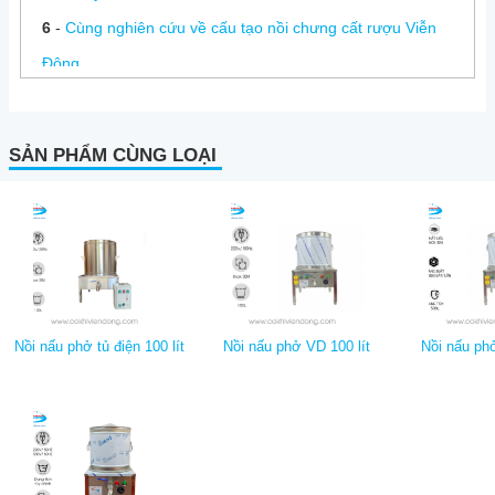
6
-
Cùng nghiên cứu về cấu tạo nồi chưng cất rượu Viễn
Đông
7
-
Bàn giao 6 dây chuyền nấu rượu Viễn Đông tại Cần Thơ
8
-
Giật mình khi biết tác hại của nồi nấu rượu bằng than củi
SẢN PHẨM CÙNG LOẠI
Nồi nấu phở tủ điện 100 lít
Nồi nấu phở VD 100 lít
Nồi nấu phở