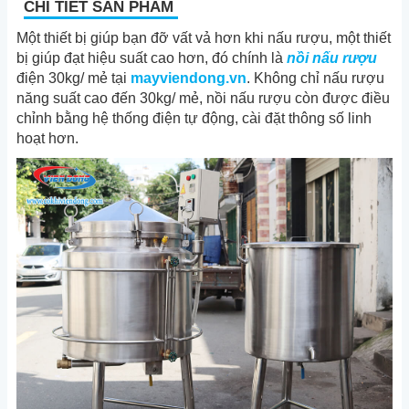
7
-
Bàn giao 6 dây chuyền nấu rượu Viễn Đông tại Cần Thơ
CHI TIẾT SẢN PHẨM
8
-
Giật mình khi biết tác hại của nồi nấu rượu bằng than củi
Một thiết bị giúp bạn đỡ vất vả hơn khi nấu rượu, một thiết
bị giúp đạt hiệu suất cao hơn, đó chính là
nồi nấu rượu
điện 30kg/ mẻ tại
mayviendong.vn
. Không chỉ nấu rượu
năng suất cao đến 30kg/ mẻ, nồi nấu rượu còn được điều
chỉnh bằng hệ thống điện tự động, cài đặt thông số linh
hoạt hơn.