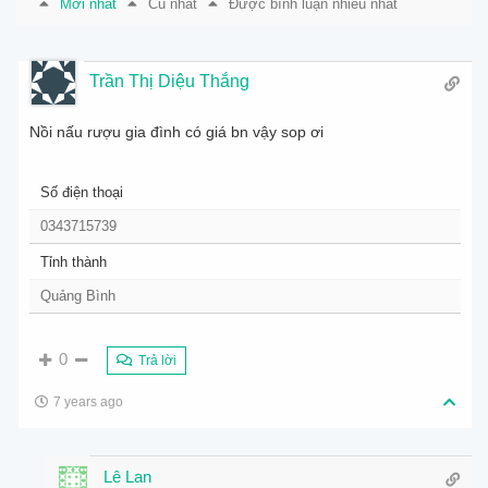
Mới nhất
Cũ nhất
Được bình luận nhiều nhất
Trần Thị Diệu Thắng
Nồi nấu rượu gia đình có giá bn vậy sop ơi
Số điện thoại
0343715739
Tỉnh thành
Quảng Bình
0
Trả lời
7 years ago
Lê Lan