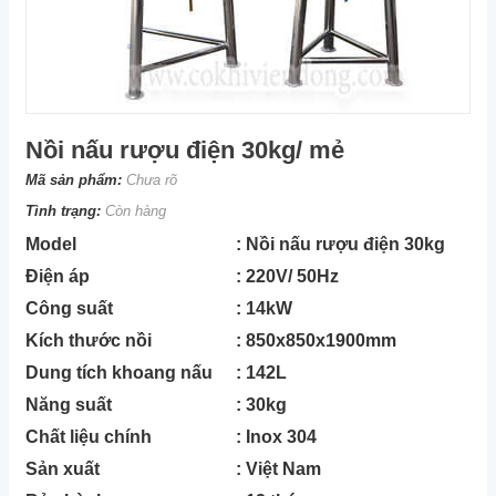
Nồi nấu rượu điện 30kg/ mẻ
Mã sản phẩm:
Chưa rõ
Tình trạng:
Còn hàng
Model
: Nồi nấu rượu điện 30kg
Điện áp
: 220V/ 50Hz
Công suất
: 14kW
Kích thước nồi
: 850x850x1900mm
Dung tích khoang nấu
: 142L
Năng suất
: 30kg
Chất liệu chính
: Inox 304
Sản xuất
: Việt Nam