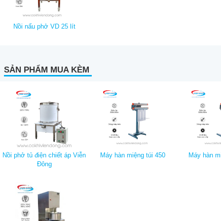
Nồi nấu phở VD 25 lít
SẢN PHẨM MUA KÈM
Nồi phở tủ điện chiết áp Viễn
Máy hàn miệng túi 450
Máy hàn mi
Đông