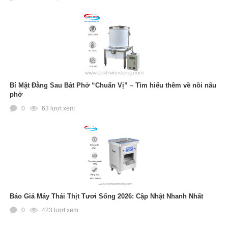
19
-
Hướng dẫn sử dụng máy xay giò chả mini
Bí Mật Đằng Sau Bát Phở “Chuẩn Vị” – Tìm hiểu thêm về nồi nấu
phở
0
63 lượt xem
Báo Giá Máy Thái Thịt Tươi Sống 2026: Cập Nhật Nhanh Nhất
0
423 lượt xem