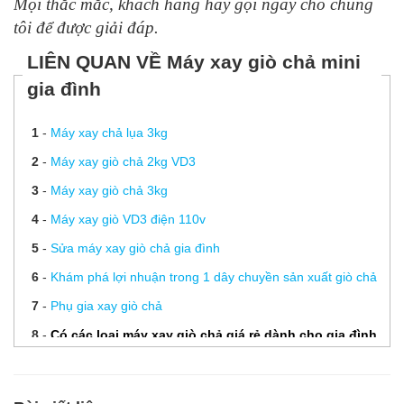
Mọi thắc mắc, khách hàng hãy gọi ngay cho chúng
tôi để được giải đáp.
LIÊN QUAN VỀ Máy xay giò chả mini
gia đình
1
-
Máy xay chả lụa 3kg
2
-
Máy xay giò chả 2kg VD3
3
-
Máy xay giò chả 3kg
4
-
Máy xay giò VD3 điện 110v
5
-
Sửa máy xay giò chả gia đình
6
-
Khám phá lợi nhuận trong 1 dây chuyền sản xuất giò chả
7
-
Phụ gia xay giò chả
8
-
Có các loại máy xay giò chả giá rẻ dành cho gia đình
nào trên thị trường?
9
-
Hướng dẫn sử dụng máy giò chả gia đình