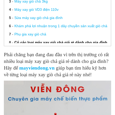
3
-
Máy xay giò chả 3kg
4
-
Máy xay giò VD3 điện 110v
5
-
Sửa máy xay giò chả gia đình
6
-
Khám phá lợi nhuận trong 1 dây chuyền sản xuất giò chả
7
-
Phụ gia xay giò chả
8
-
Có các loại máy xay giò chả giá rẻ dành cho gia đình
nào trên thị trường?
Phải chăng bạn đang đau đầu vì trên thị trường có rất
9
-
Hướng dẫn sử dụng máy giò chả gia đình
nhiều loại máy xay giò chả giá rẻ dành cho gia đình?
10
-
Sử dụng phụ gia trong sản xuất giò chả
Hãy để
mayviendong.vn
giúp bạn tìm hiểu kỹ hơn
về từng loại máy xay giò chả giá rẻ này nhé!
11
-
Những lưu ý khi chọn mua và gửi máy xay giò chả đi
nước ngoài
12
-
Vệ sinh máy xay giò chả mini và bảo quản đúng cách
13
-
Vận hành máy xay giò chả gia đình VD3 có khó không?
14
-
Mua máy xay giò chả Viễn Đông- Rút ngắn nửa đường