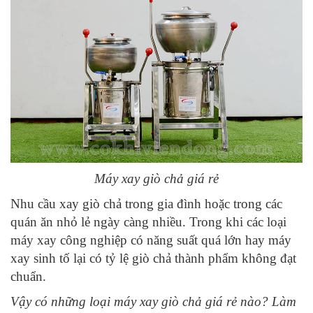
làm giò ngon!
15
-
Sản xuất giò chả cần sử dụng những nguyên liệu, phụ
gia nào?
16
-
Phụ gia thực phẩm giúp giò chả tạo được độ dai, giòn là
gì?
17
-
Mua máy xay giò chả tại Hà Nội và những điều cần biết
18
-
Cân nhắc kĩ trước khi chọn mua thanh lý máy xay giò
chả
Máy xay giò chả giá rẻ
19
-
Hướng dẫn sử dụng máy xay giò chả mini
Nhu cầu xay giò chả trong gia đình hoặc trong các
quán ăn nhỏ lẻ ngày càng nhiều. Trong khi các loại
máy xay công nghiệp có năng suất quá lớn hay máy
xay sinh tố lại có tỷ lệ giò chả thành phẩm không đạt
chuẩn.
Vậy có những loại máy xay giò chả giá rẻ nào? Làm